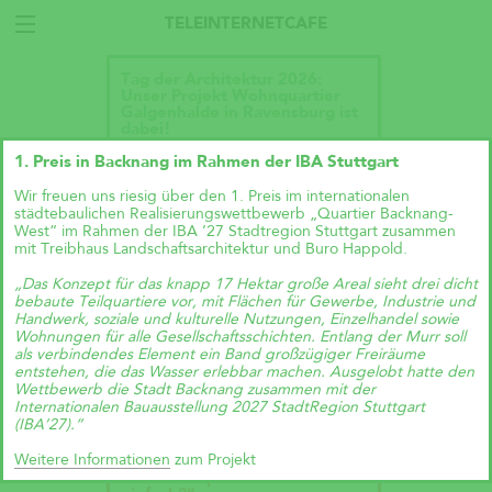
TELEINTERNETCAFE
Tag der Architektur 2026:
Unser Projekt Wohnquartier
Galgenhalde in Ravensburg ist
dabei!
1. Preis in Backnang im Rahmen der IBA Stuttgart
Wir freuen uns riesig über den 1. Preis im internationalen
städtebaulichen Realisierungswettbewerb „Quartier Backnang-
West“ im Rahmen der IBA ’27 Stadtregion Stuttgart zusammen
mit Treibhaus Landschaftsarchitektur und Buro Happold.
„Das Konzept für das knapp 17 Hektar große Areal sieht drei dicht
bebaute Teilquartiere vor, mit Flächen für Gewerbe, Industrie und
Handwerk, soziale und kulturelle Nutzungen, Einzelhandel sowie
Wohnungen für alle Gesellschaftsschichten. Entlang der Murr soll
als verbindendes Element ein Band großzügiger Freiräume
entstehen, die das Wasser erlebbar machen. Ausgelobt hatte den
Wettbewerb die Stadt Backnang zusammen mit der
Internationalen Bauausstellung 2027 StadtRegion Stuttgart
(IBA’27).“
Weitere Informationen
zum Projekt
Talk im DAZ: „Wie geht
Wohnraumproduktion