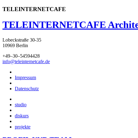
TELEINTERNETCAFE
TELEINTERNETCAFE
Archit
Lobeckstraße 30-35
10969 Berlin
+49
–30–54
59
44
28
info@
teleinternetcafe.de
Impressum
Datenschutz
studio
diskurs
projekte