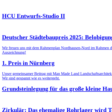
HCU Entwurfs-Studio II
Deutscher Städtebaupreis 2025: Belobigu
Wir freuen uns mit dem Rahmenplan Nordhausen-Nord im Rahmen der 
Auszeichnung!
1. Preis in Nürnberg
Unser gemeinsamer Beitrag mit Man Made Land Landschaftsarchitekt*
Wir sind gespannt wie es weitergeht.
Grundsteinlegung für das große kleine H
Zirkulär: Das ehemalige Rohrlager wird Te