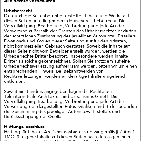
Alle Rechte vorbehalten.
Urheberrecht
Die durch die Seitenbetreiber erstellten Inhalte und Werke auf
diesen Seiten unterliegen dem deutschen Urheberrecht. Die
Vervielfältigung, Bearbeitung, Verbreitung und jede Art der
Das große kleine Haus,
Verwertung außerhalb der Grenzen des Urheberrechtes bedürfen
München (Objektplanung)
der schriftlichen Zustimmung des jeweiligen Autors bzw. Erstellers.
Downloads und Kopien dieser Seite sind nur für den privaten,
nicht kommerziellen Gebrauch gestattet. Soweit die Inhalte auf
dieser Seite nicht vom Betreiber erstellt wurden, werden die
Urheberrechte Dritter beachtet. Insbesondere werden Inhalte
Dritter als solche gekennzeichnet. Sollten Sie trotzdem auf eine
Urheberrechtsverletzung aufmerksam werden, bitten wir um einen
entsprechenden Hinweis. Bei Bekanntwerden von
Rechtsverletzungen werden wir derartige Inhalte umgehend
entfernen.
Soweit nicht anders angegeben liegen die Rechte bei
Teleinternetcafe Architektur und Urbanismus GmbH. Die
Vervielfältigung, Bearbeitung, Verbreitung und jede Art der
Verwertung der dargestellten Fotos, Grafiken und Bilder bedürfen
der Zustimmung des jeweiligen Autors bzw. Erstellers und
Berücksichtigung der Quelle.
Haftungsausschluss
Zukunftsquartier Piek 17,
Haftung für Inhalte: Als Diensteanbieter sind wir gemäß § 7 Abs.1
Bremen (1. Preis)
TMG für eigene Inhalte auf diesen Seiten nach den allgemeinen