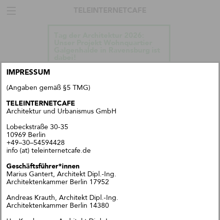
TELEINTERNETCAFE
Tag der Architektur 2026:
Unser Projekt Wohnquartier
Galgenhalde in Ravensburg ist
dabei!
IMPRESSUM
(Angaben gemäß §5 TMG)
TELEINTERNETCAFE
Architektur und Urbanismus GmbH
Lobeckstraße 30-35
10969 Berlin
+49–30–54594428
info (at) teleinternetcafe.de
Geschäftsführer*innen
Marius Gantert, Architekt Dipl.-Ing.
Architektenkammer Berlin 17952
Andreas Krauth, Architekt Dipl.-Ing.
Architektenkammer Berlin 14380
Talk im DAZ: „Wie geht
Wohnraumproduktion