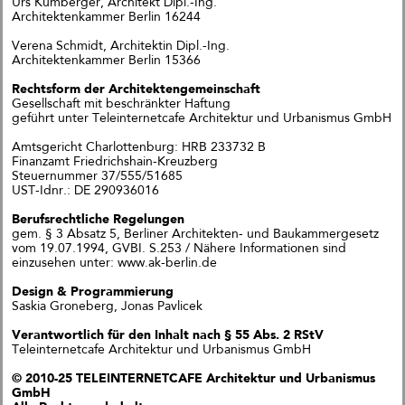
Urs Kumberger, Architekt Dipl.-Ing.
einfach?“
Architektenkammer Berlin 16244
Andreas Krauth diskutiert im Talk
„Wie geht Wohnraumproduktion
Verena Schmidt, Architektin Dipl.-Ing.
einfach?“ im Deutschen
Architektenkammer Berlin 15366
Architekturzentrum (DAZ) am
28.05.2026 um 19 Uhr und stellt
Rechtsform der Architektengemeinschaft
als Input das
Gesellschaft mit beschränkter Haftung
Genossenschaftsprojekt Das große
geführt unter Teleinternetcafe Architektur und Urbanismus GmbH
kleine Haus vor.
Amtsgericht Charlottenburg: HRB 233732 B
Finanzamt Friedrichshain-Kreuzberg
Steuernummer 37/555/51685
Richtfest für Das große kleine
UST-Idnr.: DE 290936016
Haus im Kreativquartier
München
Berufsrechtliche Regelungen
gem. § 3 Absatz 5, Berliner Architekten- und Baukammergesetz
vom 19.07.1994, GVBI. S.253 / Nähere Informationen sind
einzusehen unter: www.ak-berlin.de
Design & Programmierung
Saskia Groneberg, Jonas Pavlicek
Verantwortlich für den Inhalt nach § 55 Abs. 2 RStV
Teleinternetcafe Architektur und Urbanismus GmbH
© 2010-25 TELEINTERNETCAFE Architektur und Urbanismus
GmbH