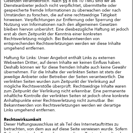
Gesetzen verantwortlich. Nach §§ 8 bis 10 TMG sind wir als
Diensteanbieter jedoch nicht verpflichtet, übermittelte oder
gespeicherte fremde Informationen zu überwachen oder nach
Umständen zu forschen, die auf eine rechtswidrige Tätigkeit
hinweisen. Verpflichtungen zur Entfernung oder Sperrung der
Nutzung von Informationen nach den allgemeinen Gesetzen
bleiben hiervon unberührt. Eine diesbezügliche Haftung ist jedoch
erst ab dem Zeitpunkt der Kenntnis einer konkreten
Rechtsverletzung möglich. Bei Bekanntwerden von
entsprechenden Rechtsverletzungen werden wir diese Inhalte
umgehend entfernen.
Haftung für Links: Unser Angebot enthält Links zu externen
Webseiten Dritter, auf deren Inhalte wir keinen Einfluss haben.
Deshalb können wir für diese fremden Inhalte auch keine Gewähr
übernehmen. Für die Inhalte der verlinkten Seiten ist stets der
jeweilige Anbieter oder Betreiber der Seiten verantwortlich. Die
verlinkten Seiten wurden zum Zeitpunkt der Verlinkung auf
1. Preis und Beauftragung in
mögliche Rechtsverstöße überprüft. Rechtswidrige Inhalte waren
Bremen!
zum Zeitpunkt der Verlinkung nicht erkennbar. Eine permanente
inhaltliche Kontrolle der verlinkten Seiten ist jedoch ohne konkrete
Gemeinsam mit Treibhaus
Anhaltspunkte einer Rechtsverletzung nicht zumutbar. Bei
Landschaftsarchitekten freuen wir
Bekanntwerden von Rechtsverletzungen werden wir derartige
uns, unseren 1. Preis im
Links umgehend entfernen.
Wettbewerb „Zukunftsquartier
Piek 17 – Produktives Stadtquartier
Rechtswirksamkeit
am Grünen Hafenbecken“ in
Dieser Haftungsausschluss ist als Teil des Internetauftrittes zu
Bremen nun offiziell bekanngeben
betrachten, von dem aus auf diese Seite verwiesen wurde. Sofern
zu können. Der Wettbewerb wurde