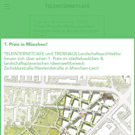
TELEINTERNETCAFE
Tag der Architektur 2026:
Unser Projekt Wohnquartier
Galgenhalde in Ravensburg ist
dabei!
1. Preis in München!
TELEINTERNETCAFE und TREIBHAUS Landschaftsarchitektur
freuen sich über einen 1. Preis im städtebaulichen &
landschaftsplanerischen Ideenwettbewerb
Zschokkestraße/Westendstraße in München-Laim!
Talk im DAZ: „Wie geht
Wohnraumproduktion