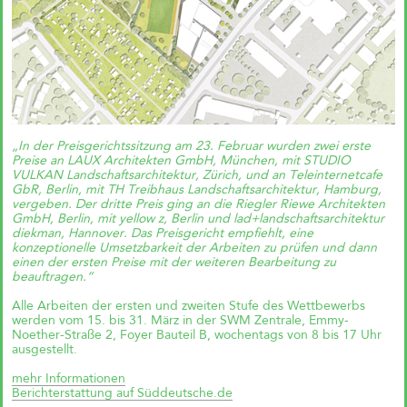
einfach?“
Andreas Krauth diskutiert im Talk
„Wie geht Wohnraumproduktion
einfach?“ im Deutschen
Architekturzentrum (DAZ) am
28.05.2026 um 19 Uhr und stellt
als Input das
Genossenschaftsprojekt Das große
kleine Haus vor.
„In der Preisgerichtssitzung am 23. Februar wurden zwei erste
Preise an LAUX Architekten GmbH, München, mit STUDIO
VULKAN Landschaftsarchitektur, Zürich, und an Teleinternetcafe
GbR, Berlin, mit TH Treibhaus Landschaftsarchitektur, Hamburg,
Richtfest für Das große kleine
vergeben. Der dritte Preis ging an die Riegler Riewe Architekten
Haus im Kreativquartier
München
GmbH, Berlin, mit yellow z, Berlin und lad+landschaftsarchitektur
diekman, Hannover.
Das Preisgericht empfiehlt, eine
konzeptionelle Umsetzbarkeit der Arbeiten zu prüfen und dann
einen der ersten Preise mit der weiteren Bearbeitung zu
beauftragen.“
Alle Arbeiten der ersten und zweiten Stufe des Wettbewerbs
werden vom 15. bis 31. März in der SWM Zentrale, Emmy-
Noether-Straße 2, Foyer Bauteil B, wochentags von 8 bis 17 Uhr
ausgestellt.
mehr Informationen
Berichterstattung auf Süddeutsche.de