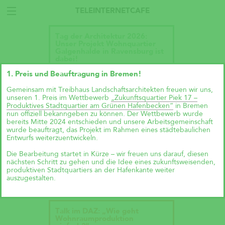
TELEINTERNETCAFE
Tag der Architektur 2026:
Unser Projekt Wohnquartier
Galgenhalde in Ravensburg ist
dabei!
1. Preis und Beauftragung in Bremen!
Gemeinsam mit Treibhaus Landschaftsarchitekten freuen wir uns,
unseren 1. Preis im Wettbewerb
„Zukunftsquartier Piek 17 –
Produktives Stadtquartier am Grünen Hafenbecken“
in Bremen
nun offiziell bekanngeben zu können. Der Wettbewerb wurde
bereits Mitte 2024 entschieden und unsere Arbeitsgemeinschaft
wurde beauftragt, das Projekt im Rahmen eines städtebaulichen
Entwurfs weiterzuentwickeln.
Die Bearbeitung startet in Kürze – wir freuen uns darauf, diesen
nächsten Schritt zu gehen und die Idee eines zukunftsweisenden,
produktiven Stadtquartiers an der Hafenkante weiter
auszugestalten.
Talk im DAZ: „Wie geht
Wohnraumproduktion