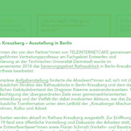
ur 2026:
Talk im DAZ: „Wie geht
Richt
hnquartier
Wohnraumproduktion
Haus 
vensburg ist
einfach?“
Münc
Andreas Krauth diskutiert im Talk
Kreuzberg – Ausstellung in Berlin
„Wie geht Wohnraumproduktion
einfach?“ im Deutschen
hmen der von den Partner*innen von TELEINTERNETCAFE gemeinsa
Architekturzentrum (DAZ) am
geführten Vertretungsprofessur am Fachgebiet Entwerfen und
28.05.2026 um 19 Uhr und stellt
planung an der Technischen Universität Darmstadt wurde im
als Input das
ersemester 2018 das
Sanierungsgebiet Rathausblock
in Berlin-Kreuzbe
Genossenschaftsprojekt Das große
rthesis bearbeitet.
kleine Haus vor.
omplexe
Aufgabenstellung
forderte die Absolvent*innen auf, sich mit d
ebaulichen Struktur des Rathausblocks in Berlin-Kreuzberg und dem da
dlichen Gebäudebestand der Dragoner Kaserne auseinanderzusetzen. 
Zukunftsquartier Piek 17,
ksichtigung der übergeordneten Ziele einer gemeinwohlorientierten
Bremen (1. Preis)
ntwicklung und der Vielfalt der dabei involvierten Akteure, war das Zie
ebauliche Transformation unter dem Leitbild der „Kreuzberger Mischu
ohnen, Kultur und Arbeit.
rbeiten werden aktuell im Rathaus Kreuzberg ausgestellt. Zur Eröffnun
1. Pr
19 fand eine öffentliche Vorstellung und Diskussion der Arbeiten statt,
Haus,
Brem
ie Entwurfsverfasser*innen sowie Florian Schmidt (Verkehr- und Baustra
lanung)