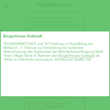
TELEINTERNETCAFE
Tag der Architektur 2026:
Unser Projekt Wohnquartier
Galgenhalde in Ravensburg ist
dabei!
Bürgerforum Südstadt
TELEINTERNETCAFE und TH Treibhaus in Heidelberg am
Mittwoch, 11.Februar zur Vorstellung der laufenden
Überarbeitung der Ergebnisse der Mehrfachbeauftragung Mark-
Twain Village Nord im Rahmen des
Bürgerforums Südstadt
ab
18Uhr im Helmholtz Gymnasium, Rohrbacher Straße 102.
Talk im DAZ: „Wie geht
Wohnraumproduktion