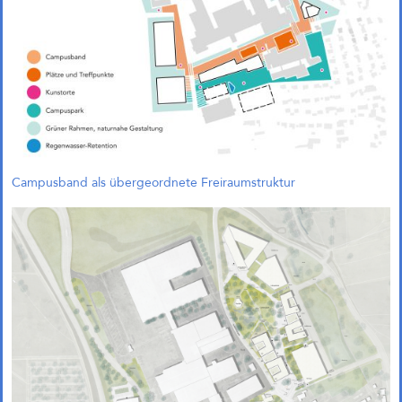
bereits Mitte 2024 entschieden
und unsere Arbeitsgemeinschaft
wurde beauftragt, das Projekt im
Rahmen eines städtebaulichen
Entwurfs weiterzuentwickeln.
UdK tuesday. Wettbewerbe
und Strategien: Vortrag an der
Universität der Künste
Am 09.12.2025 um 19:00 Uhr ist
Campusband als übergeordnete Freiraumstruktur
Andreas Krauth mit dem Vortrag
Wettbewerbe und Strategien beim
UdK tuesday im Café Kubik an der
Universität der Künste zu Gast. Wir
freuen uns über die Einladung!
McGraw-Gelände Ost,
München (Objektplanung)