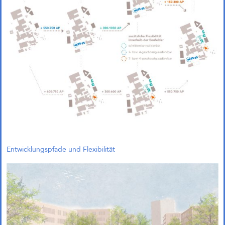
1. Preis in Leverkusen
Auch in Leverkusen erfolgreich!
Unser gemeinsamer Beitrag
„Green Campus“ mit Treibhaus
Landschaftsarchitekten zum
Wettbewerb „Gewerbequartier an
der Niederfeldstraße“ in
Leverkusen wurde mit dem 1. Preis
ausgezeichnet!
↓ Scrollen um ältere Beiträge zu laden
Entwicklungspfade und Flexibilität
Alle Beiträge geladen
Beiträge werden geladen