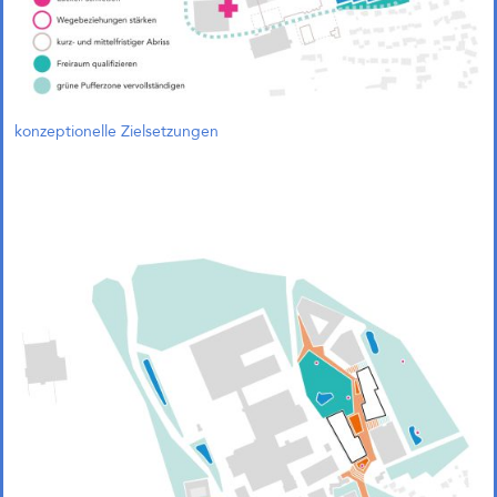
konzeptionelle Zielsetzungen
1. Preis und Beauftragung in
Bremen!
Gemeinsam mit Treibhaus
Landschaftsarchitekten freuen wir
uns, unseren 1. Preis im
Wettbewerb „Zukunftsquartier
Piek 17 – Produktives Stadtquartier
am Grünen Hafenbecken“ in
Bremen nun offiziell bekanngeben
zu können. Der Wettbewerb wurde