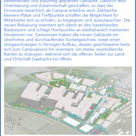
bestehenden und zukünftig geplanten Gebäude. Dadurch wird
einfach?“
Orientierung und Zusammenhalt geschaffen, so dass der
Andreas Krauth diskutiert im Talk
Firmensitz tatsächlich als Campus erlebbar wird. Zahlreiche
„Wie geht Wohnraumproduktion
kleinere Plätze und Treffpunkte schaffen die Möglichkeit für
einfach?“ im Deutschen
Mitarbeiter sich zu erholen, zu begegnen und auszutauschen. Die
Architekturzentrum (DAZ) am
neuen Bebauung orientiert sich damit an den bestehenden
28.05.2026 um 19 Uhr und stellt
Baukörpern und schlägt Hochpunkte an städtebaulich markanten
als Input das
Situationen vor. Gemeinsam haben alle neuen Gebäude ein
Genossenschaftsprojekt Das große
überhohes und durchlaufendes Sockelgeschoss, sowie einen
kleine Haus vor.
dreigeschossigen U-förmigen Aufbau, dessen geschlossene Seite
sich zum Campusband hin orientiert, um starke raumbildende
Kanten zu erzeugen, während sich die offenen Seiten zur Land-
und Ortschaft Gaisbachs hin öffnen.
Richtfest für Das große kleine
Haus im Kreativquartier
München