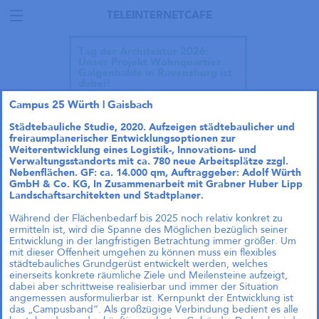
TELEINTERNETCAFE
Tag der Architektur 2026:
Unser Projekt Wohnquartier
Galgenhalde in Ravensburg ist
dabei!
Campus 25 Würth | Gaisbach
Städtebauliche Studie, 2020.
Aufzeigen
städtebaulicher und
freiraumplanerischer Entwicklungsoptionen
zur
Weiterentwicklung eines Logistik-, Innovations- und
Verwaltungsstandorts
mit ca. 780 neue Arbeitsplätze zzgl.
Nebenflächen. GF: ca. 14.000 qm, Auftraggeber: Adolf Würth
GmbH & Co. KG, In Zusammenarbeit mit Grabner Huber Lipp
Landschaftsarchitekten und Stadtplaner.
Während der Flächenbedarf bis 2025 noch relativ konkret zu
ermitteln ist, wird die Spanne des Möglichen bezüglich seiner
Entwicklung in der langfristigen Betrachtung immer größer. Um
mit dieser Offenheit umgehen zu können muss ein flexibles
städtebauliches Grundgerüst entwickelt werden, welches
einerseits konkrete räumliche Ziele und Meilensteine aufzeigt,
dabei aber schrittweise realisierbar und immer der Situation
angemessen ausformulierbar ist. Kernpunkt der Entwicklung ist
Talk im DAZ: „Wie geht
das „Campusband“. Als großzügige Verbindung bedient es alle
Wohnraumproduktion