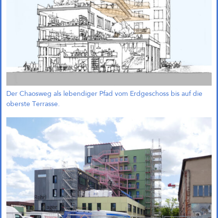
Der Chaosweg als lebendiger Pfad vom Erdgeschoss bis auf die
oberste Terrasse.
1. Preis und Beauftragung in
Bremen!
Gemeinsam mit Treibhaus
Landschaftsarchitekten freuen wir
uns, unseren 1. Preis im
Wettbewerb „Zukunftsquartier
Piek 17 – Produktives Stadtquartier
am Grünen Hafenbecken“ in
Bremen nun offiziell bekanngeben
zu können. Der Wettbewerb wurde