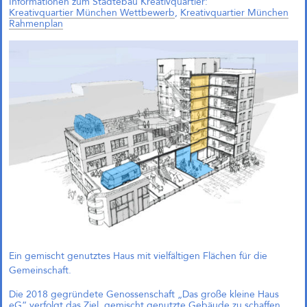
Informationen zum Städtebau Kreativquartier:
einfach?“
Kreativquartier München Wettbewerb
,
Kreativquartier München
Andreas Krauth diskutiert im Talk
Rahmenplan
„Wie geht Wohnraumproduktion
einfach?“ im Deutschen
Architekturzentrum (DAZ) am
28.05.2026 um 19 Uhr und stellt
als Input das
Genossenschaftsprojekt Das große
kleine Haus vor.
Richtfest für Das große kleine
Haus im Kreativquartier
München
Ein gemischt genutztes Haus mit vielfältigen Flächen für die
Gemeinschaft.
Die 2018 gegründete Genossenschaft „Das große kleine Haus
eG“ verfolgt das Ziel, gemischt genutzte Gebäude zu schaffen