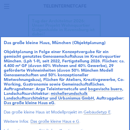
TELEINTERNETCAFE
Tag der Architektur 2026:
Unser Projekt Wohnquartier
Galgenhalde in Ravensburg ist
dabei!
Das große kleine Haus, München (Objektplanung)
Objektplanung in Folge einer Konzeptvergabe für ein
gemischt genutztes Genossenschaftshaus im Kreativquartier
München. (Lph 1-9), seit 2022, Fertigstellung 2026. Flächen: ca.
4.400 m² GF (davon 60% Wohnen und 40% Gewerbe), 29
geförderte Wohneinheiten (davon 50% München Modell
Genossenschaften und 50% konzeptioneller
Mietwohnungsbau), Flächen für Ateliers, Kreativgewerbe, Co-
Working, Gastronomie sowie Gemeinschaftsflächen.
Auftragnehmer: Arge Teleinternetcafe und
bogevischs buero
,
Landschaftsarchitektur:
michellerundschalk
Landschaftsarchitektur und Urbanismus GmbH
, Auftraggeber:
Das große kleine Haus eG
.
Das große kleine Haus ist Modellprojekt im
Gebäudetyp
E
.
Weitere Infos:
Das große kleine Haus e.G
.
Talk im DAZ: „Wie geht
Wohnraumproduktion