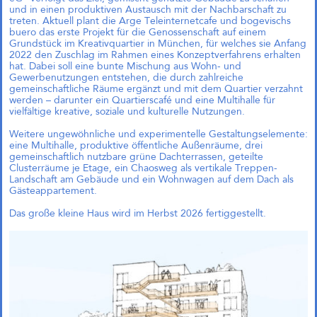
und in einen produktiven Austausch mit der Nachbarschaft zu
treten. Aktuell plant die Arge Teleinternetcafe und bogevischs
buero das erste Projekt für die Genossenschaft auf einem
Grundstück im Kreativquartier in München, für welches sie Anfang
2022 den Zuschlag im Rahmen eines Konzeptverfahrens erhalten
hat. Dabei soll eine bunte Mischung aus Wohn- und
Das große kleine Haus,
Gewerbenutzungen entstehen, die durch zahlreiche
München (Objektplanung)
gemeinschaftliche Räume ergänzt und mit dem Quartier verzahnt
werden – darunter ein Quartierscafé und eine Multihalle für
vielfältige kreative, soziale und kulturelle Nutzungen.
Weitere ungewöhnliche und experimentelle Gestaltungselemente:
eine Multihalle, produktive öffentliche Außenräume, drei
gemeinschaftlich nutzbare grüne Dachterrassen, geteilte
Clusterräume je Etage, ein Chaosweg als vertikale Treppen-
Landschaft am Gebäude und ein Wohnwagen auf dem Dach als
Gästeappartement.
Das große kleine Haus wird im Herbst 2026 fertiggestellt.
Zukunftsquartier Piek 17,
Bremen (1. Preis)