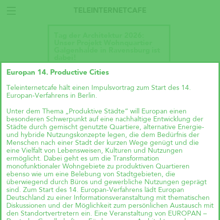
TELEINTERNETCAFE
Tag der Architektur 2026:
Unser Projekt Wohnquartier
Galgenhalde in Ravensburg ist
dabei!
Europan 14. Productive Cities
Teleinternetcafe hält einen Impulsvortrag zum Start des 14.
Europan-Verfahrens in Berlin.
Unter dem Thema „Produktive Städte“ will Europan einen
besonderen Schwerpunkt auf eine nachhaltige Entwicklung der
Städte durch gemischt genutzte Quartiere, alternative Energie-
und hybride Nutzungskonzepte legen, die dem Bedürfnis der
Menschen nach einer Stadt der kurzen Wege genügt und die
eine Vielfalt von Lebensweisen, Kulturen und Nutzungen
ermöglicht. Dabei geht es um die Transformation
monofunktionaler Wohngebiete zu produktiven Quartieren
ebenso wie um eine Belebung von Stadtgebieten, die
überwiegend durch Büros und gewerbliche Nutzungen geprägt
sind. Zum Start des 14. Europan-Verfahrens lädt Europan
Deutschland zu einer Informationsveranstaltung mit thematischen
Diskussionen und der Möglichkeit zum persönlichen Austausch mit
Talk im DAZ: „Wie geht
den Standortvertretern ein. Eine Veranstaltung von EUROPAN –
Wohnraumproduktion