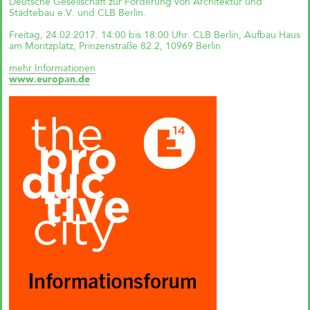
Deutsche Gesellschaft zur Förderung von Architektur und
einfach?“
Städtebau e.V. und CLB Berlin.
Andreas Krauth diskutiert im Talk
„Wie geht Wohnraumproduktion
Freitag, 24.02.2017. 14:00 bis 18:00 Uhr. CLB Berlin, Aufbau Haus
einfach?“ im Deutschen
am Moritzplatz, Prinzenstraße 82.2, 10969 Berlin
Architekturzentrum (DAZ) am
28.05.2026 um 19 Uhr und stellt
mehr Informationen
als Input das
www.europan.de
Genossenschaftsprojekt Das große
kleine Haus vor.
Richtfest für Das große kleine
Haus im Kreativquartier
München