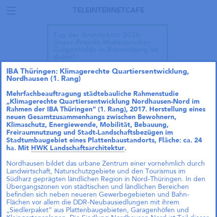
TELEINTERNETCAFE
Tag der Architektur 2026:
Unser Projekt Wohnquartier
Galgenhalde in Ravensburg ist
dabei!
IBA Thüringen: Klimagerechte Quartiersentwicklung,
Nordhausen (1. Rang)
Mehrfachbeauftragung städtebauliche Rahmenstudie
„Klimagerechte Quartiersentwicklung Nordhausen-Nord im
Talk im DAZ: „Wie geht
Rahmen der IBA Thüringen“ (1. Rang), 2017. Herstellung eines
Wohnraumproduktion
neuen Gesamtzusammenhangs zwischen Bewohnern,
einfach?“
Klimaschutz, Energiewende, Mobilität, Bebauung,
Freiraumnutzung und Stadt-Landschaftsbezügen im
Andreas Krauth diskutiert im Talk
Stadtumbaugebiet eines Plattenbaustandorts, Fläche: ca. 24
„Wie geht Wohnraumproduktion
ha. Mit
HWK Landschaftsarchitektur
.
einfach?“ im Deutschen
Architekturzentrum (DAZ) am
Nordhausen bildet das urbane Zentrum einer vornehmlich durch
28.05.2026 um 19 Uhr und stellt
Landwirtschaft, Naturschutzgebiete und den Tourismus im
als Input das
Südharz geprägten ländlichen Region in Nord-Thüringen. In den
Genossenschaftsprojekt Das große
Übergangszonen von städtischen und ländlichen Bereichen
kleine Haus vor.
befinden sich neben neueren Gewerbegebieten und Bahn-
Flächen vor allem die DDR-Neubausiedlungen mit ihrem
„Siedlerpaket“ aus Plattenbaugebieten, Garagenhöfen und