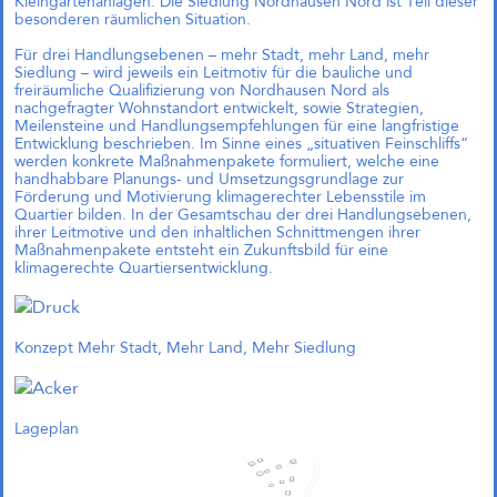
Kleingartenanlagen. Die Siedlung Nordhausen Nord ist Teil dieser
Richtfest für Das große kleine
besonderen räumlichen Situation.
Haus im Kreativquartier
München
Für drei Handlungsebenen – mehr Stadt, mehr Land, mehr
Siedlung – wird jeweils ein Leitmotiv für die bauliche und
freiräumliche Qualifizierung von Nordhausen Nord als
nachgefragter Wohnstandort entwickelt, sowie Strategien,
Meilensteine und Handlungsempfehlungen für eine langfristige
Entwicklung beschrieben. Im Sinne eines „situativen Feinschliffs“
Das große kleine Haus,
werden konkrete Maßnahmenpakete formuliert, welche eine
München (Objektplanung)
handhabbare Planungs- und Umsetzungsgrundlage zur
Förderung und Motivierung klimagerechter Lebensstile im
Quartier bilden. In der Gesamtschau der drei Handlungsebenen,
ihrer Leitmotive und den inhaltlichen Schnittmengen ihrer
Maßnahmenpakete entsteht ein Zukunftsbild für eine
klimagerechte Quartiersentwicklung.
Zukunftsquartier Piek 17,
Bremen (1. Preis)
Konzept Mehr Stadt, Mehr Land, Mehr Siedlung
1. Preis und Beauftragung in
Lageplan
Bremen!
Gemeinsam mit Treibhaus
Landschaftsarchitekten freuen wir