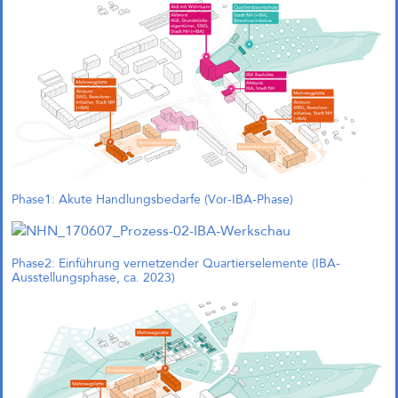
uns, unseren 1. Preis im
Wettbewerb „Zukunftsquartier
Piek 17 – Produktives Stadtquartier
am Grünen Hafenbecken“ in
Bremen nun offiziell bekanngeben
zu können. Der Wettbewerb wurde
bereits Mitte 2024 entschieden
und unsere Arbeitsgemeinschaft
wurde beauftragt, das Projekt im
Rahmen eines städtebaulichen
Entwurfs weiterzuentwickeln.
Phase1: Akute Handlungsbedarfe (Vor-IBA-Phase)
UdK tuesday. Wettbewerbe
und Strategien: Vortrag an der
Universität der Künste
Am 09.12.2025 um 19:00 Uhr ist
Phase2: Einführung vernetzender Quartierselemente (IBA-
Andreas Krauth mit dem Vortrag
Ausstellungsphase, ca. 2023)
Wettbewerbe und Strategien beim
UdK tuesday im Café Kubik an der
Universität der Künste zu Gast. Wir
freuen uns über die Einladung!
McGraw-Gelände Ost,