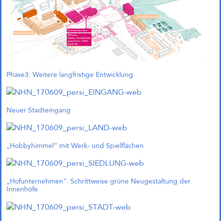
München (Objektplanung)
Quartier Green Campus
Leverkusen (1. Preis)
Phase3: Weitere langfristige Entwicklung
Neuer Stadteingang
1. Preis in Leverkusen
Auch in Leverkusen erfolgreich!
Unser gemeinsamer Beitrag
„Green Campus“ mit Treibhaus
„Hobbyhimmel“ mit Werk- und Spielflächen
Landschaftsarchitekten zum
Wettbewerb „Gewerbequartier an
der Niederfeldstraße“ in
Leverkusen wurde mit dem 1. Preis
„Hofunternehmen“: Schrittweise grüne Neugestaltung der
ausgezeichnet!
Innenhöfe
↓ Scrollen um ältere Beiträge zu laden