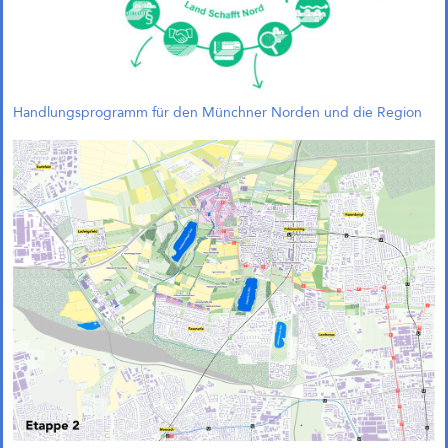
bereits Mitte 2024 entschieden
und unsere Arbeitsgemeinschaft
wurde beauftragt, das Projekt im
Rahmen eines städtebaulichen
Entwurfs weiterzuentwickeln.
Handlungsprogramm für den Münchner Norden und die Region
UdK tuesday. Wettbewerbe
und Strategien: Vortrag an der
Universität der Künste
Am 09.12.2025 um 19:00 Uhr ist
Andreas Krauth mit dem Vortrag
Wettbewerbe und Strategien beim
UdK tuesday im Café Kubik an der
Universität der Künste zu Gast. Wir
freuen uns über die Einladung!
McGraw-Gelände Ost,
München (Objektplanung)