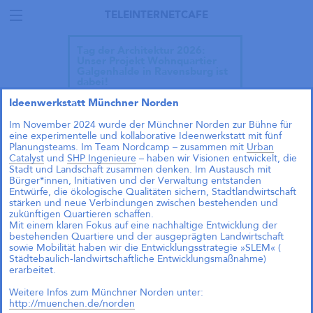
TELEINTERNETCAFE
Tag der Architektur 2026:
Unser Projekt Wohnquartier
Galgenhalde in Ravensburg ist
dabei!
Ideenwerkstatt Münchner Norden
Im November 2024 wurde der Münchner Norden zur Bühne für
eine experimentelle und kollaborative Ideenwerkstatt mit fünf
Planungsteams. Im Team Nordcamp – zusammen mit
Urban
Catalyst
und
SHP Ingenieure
– haben wir Visionen entwickelt, die
Stadt und Landschaft zusammen denken. Im Austausch mit
Bürger*innen, Initiativen und der Verwaltung entstanden
Entwürfe, die ökologische Qualitäten sichern, Stadtlandwirtschaft
stärken und neue Verbindungen zwischen bestehenden und
zukünftigen Quartieren schaffen.
Mit einem klaren Fokus auf eine nachhaltige Entwicklung der
bestehenden Quartiere und der ausgeprägten Landwirtschaft
sowie Mobilität haben wir die Entwicklungsstrategie »SLEM« (
Städtebaulich-landwirtschaftliche Entwicklungsmaßnahme)
erarbeitet.
Weitere Infos zum Münchner Norden unter:
Talk im DAZ: „Wie geht
http://muenchen.de/norden
Wohnraumproduktion