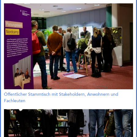
einfach?“
Andreas Krauth diskutiert im Talk
„Wie geht Wohnraumproduktion
einfach?“ im Deutschen
Architekturzentrum (DAZ) am
28.05.2026 um 19 Uhr und stellt
als Input das
Genossenschaftsprojekt Das große
kleine Haus vor.
Richtfest für Das große kleine
Haus im Kreativquartier
München
Öffentlicher Stammtisch mit Stakeholdern, Anwohnern und
Fachleuten