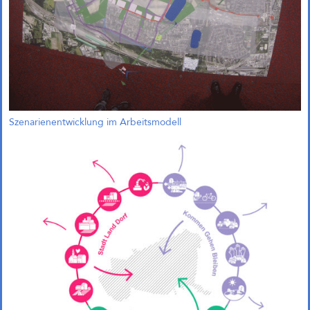
Szenarienentwicklung im Arbeitsmodell
1. Preis und Beauftragung in
Bremen!
Gemeinsam mit Treibhaus
Landschaftsarchitekten freuen wir
uns, unseren 1. Preis im
Wettbewerb „Zukunftsquartier
Piek 17 – Produktives Stadtquartier
am Grünen Hafenbecken“ in
Bremen nun offiziell bekanngeben
zu können. Der Wettbewerb wurde