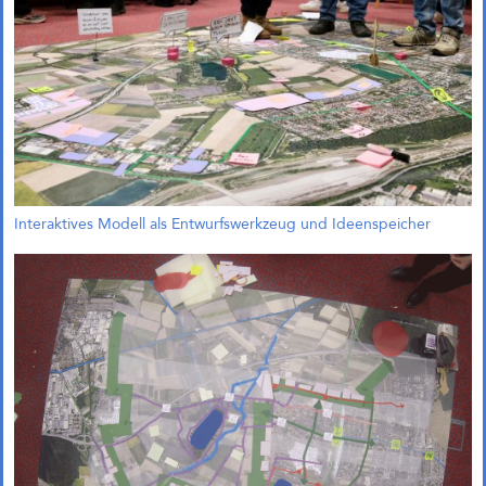
Das große kleine Haus,
München (Objektplanung)
Interaktives Modell als Entwurfswerkzeug und Ideenspeicher
Zukunftsquartier Piek 17,
Bremen (1. Preis)