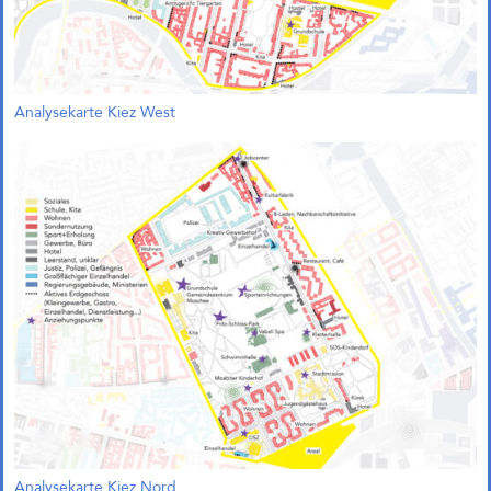
Analysekarte Kiez West
1. Preis und Beauftragung in
Bremen!
Gemeinsam mit Treibhaus
Landschaftsarchitekten freuen wir
uns, unseren 1. Preis im
Wettbewerb „Zukunftsquartier
Piek 17 – Produktives Stadtquartier
am Grünen Hafenbecken“ in
Bremen nun offiziell bekanngeben
Analysekarte Kiez Nord
zu können. Der Wettbewerb wurde