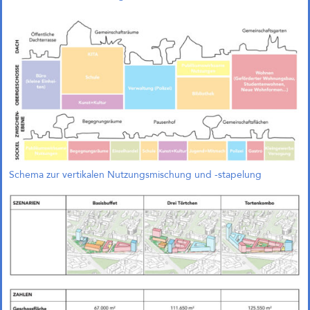
1. Preis in Leverkusen
Auch in Leverkusen erfolgreich!
Unser gemeinsamer Beitrag
„Green Campus“ mit Treibhaus
Landschaftsarchitekten zum
Wettbewerb „Gewerbequartier an
der Niederfeldstraße“ in
Leverkusen wurde mit dem 1. Preis
ausgezeichnet!
Schema zur vertikalen Nutzungsmischung und -stapelung
↓ Scrollen um ältere Beiträge zu laden
Alle Beiträge geladen
Beiträge werden geladen