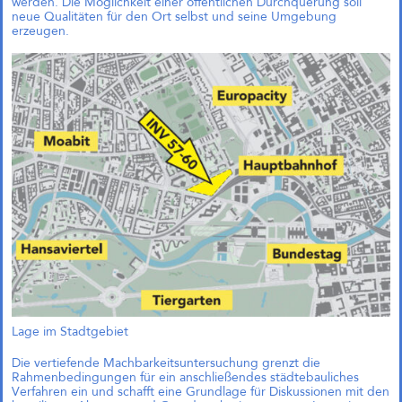
werden. Die Möglichkeit einer öffentlichen Durchquerung soll
einfach?“
neue Qualitäten für den Ort selbst und seine Umgebung
Andreas Krauth diskutiert im Talk
erzeugen.
„Wie geht Wohnraumproduktion
einfach?“ im Deutschen
Architekturzentrum (DAZ) am
28.05.2026 um 19 Uhr und stellt
als Input das
Genossenschaftsprojekt Das große
kleine Haus vor.
Richtfest für Das große kleine
Haus im Kreativquartier
München
Lage im Stadtgebiet
Die vertiefende Machbarkeitsuntersuchung grenzt die
Rahmenbedingungen für ein anschließendes städtebauliches
Verfahren ein und schafft eine Grundlage für Diskussionen mit den