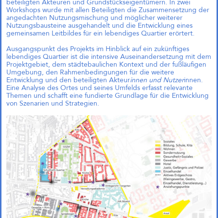
beteiligten Akteuren und Grundstückseigentümern. In zwei
Workshops wurde mit allen Beteiligten die Zusammensetzung der
angedachten Nutzungsmischung und möglicher weiterer
Nutzungsbausteine ausgehandelt und die Entwicklung eines
gemeinsamen Leitbildes für ein lebendiges Quartier erörtert.
Das große kleine Haus,
Ausgangspunkt des Projekts im Hinblick auf ein zukünftiges
München (Objektplanung)
lebendiges Quartier ist die intensive Auseinandersetzung mit dem
Projektgebiet, dem städtebaulichen Kontext und der fußläufigen
Umgebung, den Rahmenbedingungen für die weitere
Entwicklung und den beteiligten Akteur
innen und Nutzer
innen.
Eine Analyse des Ortes und seines Umfelds erfasst relevante
Themen und schafft eine fundierte Grundlage für die Entwicklung
von Szenarien und Strategien.
Zukunftsquartier Piek 17,
Bremen (1. Preis)