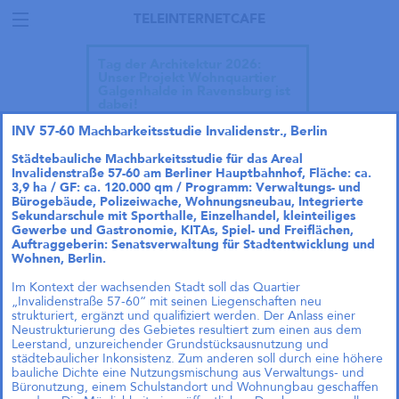
TELEINTERNETCAFE
Tag der Architektur 2026:
Unser Projekt Wohnquartier
Galgenhalde in Ravensburg ist
dabei!
INV 57-60 Machbarkeitsstudie Invalidenstr., Berlin
Städtebauliche Machbarkeitsstudie für das Areal
Invalidenstraße 57-60 am Berliner Hauptbahnhof, Fläche: ca.
3,9 ha / GF: ca. 120.000 qm / Programm: Verwaltungs- und
Bürogebäude, Polizeiwache, Wohnungsneubau, Integrierte
Sekundarschule mit Sporthalle, Einzelhandel, kleinteiliges
Gewerbe und Gastronomie, KITAs, Spiel- und Freiflächen,
Auftraggeberin: Senatsverwaltung für Stadtentwicklung und
Wohnen, Berlin.
Im Kontext der wachsenden Stadt soll das Quartier
„Invalidenstraße 57-60“ mit seinen Liegenschaften neu
strukturiert, ergänzt und qualifiziert werden. Der Anlass einer
Neustrukturierung des Gebietes resultiert zum einen aus dem
Leerstand, unzureichender Grundstücksausnutzung und
städtebaulicher Inkonsistenz. Zum anderen soll durch eine höhere
bauliche Dichte eine Nutzungsmischung aus Verwaltungs- und
Talk im DAZ: „Wie geht
Büronutzung, einem Schulstandort und Wohnungbau geschaffen
Wohnraumproduktion