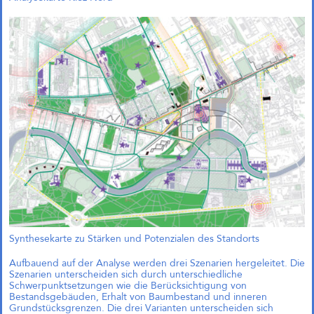
bereits Mitte 2024 entschieden
und unsere Arbeitsgemeinschaft
wurde beauftragt, das Projekt im
Rahmen eines städtebaulichen
Entwurfs weiterzuentwickeln.
UdK tuesday. Wettbewerbe
und Strategien: Vortrag an der
Universität der Künste
Am 09.12.2025 um 19:00 Uhr ist
Andreas Krauth mit dem Vortrag
Wettbewerbe und Strategien beim
UdK tuesday im Café Kubik an der
Universität der Künste zu Gast. Wir
freuen uns über die Einladung!
Synthesekarte zu Stärken und Potenzialen des Standorts
McGraw-Gelände Ost,
München (Objektplanung)
Aufbauend auf der Analyse werden drei Szenarien hergeleitet. Die
Szenarien unterscheiden sich durch unterschiedliche
Schwerpunktsetzungen wie die Berücksichtigung von
Bestandsgebäuden, Erhalt von Baumbestand und inneren
Grundstücksgrenzen. Die drei Varianten unterscheiden sich