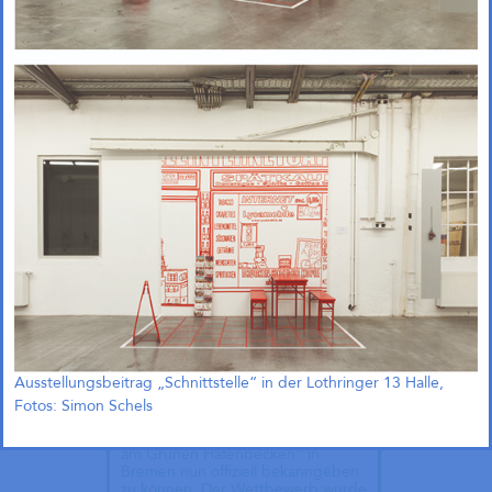
1. Preis und Beauftragung in
Bremen!
Gemeinsam mit Treibhaus
Ausstellungsbeitrag „Schnittstelle“ in der Lothringer 13 Halle,
Landschaftsarchitekten freuen wir
uns, unseren 1. Preis im
Fotos: Simon Schels
Wettbewerb „Zukunftsquartier
Piek 17 – Produktives Stadtquartier
am Grünen Hafenbecken“ in
Bremen nun offiziell bekanngeben
zu können. Der Wettbewerb wurde