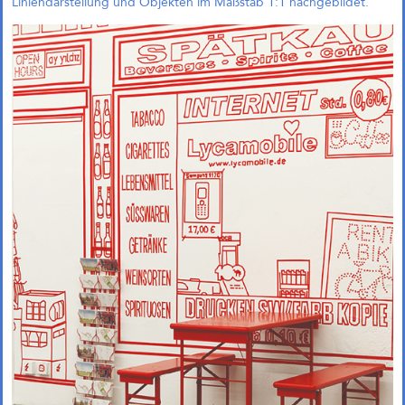
Liniendarstellung und Objekten im Maßstab 1:1 nachgebildet.
einfach?“
Andreas Krauth diskutiert im Talk
„Wie geht Wohnraumproduktion
einfach?“ im Deutschen
Architekturzentrum (DAZ) am
28.05.2026 um 19 Uhr und stellt
als Input das
Genossenschaftsprojekt Das große
kleine Haus vor.
Richtfest für Das große kleine
Haus im Kreativquartier
München