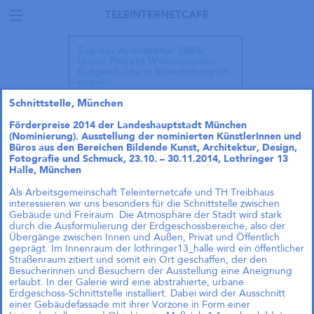
TELEINTERNETCAFE
Tag der Architektur 2026:
Unser Projekt Wohnquartier
Galgenhalde in Ravensburg ist
dabei!
Schnittstelle, München
Förderpreise 2014 der Landeshauptstadt München
(Nominierung).
Ausstellung der nominierten KünstlerInnen und
Büros aus den Bereichen Bildende Kunst, Architektur, Design,
Fotografie und Schmuck, 23.10. – 30.11.2014, Lothringer 13
Halle, München
Als Arbeitsgemeinschaft Teleinternetcafe und TH Treibhaus
interessieren wir uns besonders für die Schnittstelle zwischen
Gebäude und Freiraum. Die Atmosphäre der Stadt wird stark
durch die Ausformulierung der Erdgeschossbereiche, also der
Übergänge zwischen Innen und Außen, Privat und Öffentlich
geprägt. Im Innenraum der lothringer13_halle wird ein öffentlicher
Straßenraum zitiert und somit ein Ort geschaffen, der den
Besucherinnen und Besuchern der Ausstellung eine Aneignung
erlaubt. In der Galerie wird eine abstrahierte, urbane
Erdgeschoss-Schnittstelle installiert. Dabei wird der Ausschnitt
Talk im DAZ: „Wie geht
einer Gebäudefassade mit ihrer Vorzone in Form einer
Wohnraumproduktion