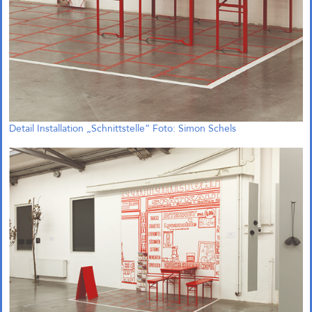
Das große kleine Haus,
München (Objektplanung)
Detail Installation „Schnittstelle“ Foto: Simon Schels
Zukunftsquartier Piek 17,
Bremen (1. Preis)