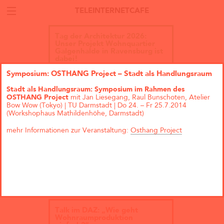
TELEINTERNETCAFE
Tag der Architektur 2026:
Unser Projekt Wohnquartier
Galgenhalde in Ravensburg ist
dabei!
Symposium: OSTHANG Project – Stadt als Handlungsraum
Stadt als Handlungsraum: Symposium im Rahmen des
OSTHANG Project
mit Jan Liesegang, Raul Bunschoten, Atelier
Bow Wow (Tokyo) | TU Darmstadt | Do 24. – Fr 25.7.2014
(Workshophaus Mathildenhöhe, Darmstadt)
mehr Informationen zur Veranstaltung:
Osthang Project
Talk im DAZ: „Wie geht
Wohnraumproduktion