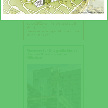
einfach?“
Andreas Krauth diskutiert im Talk
„Wie geht Wohnraumproduktion
einfach?“ im Deutschen
Architekturzentrum (DAZ) am
28.05.2026 um 19 Uhr und stellt
als Input das
Genossenschaftsprojekt Das große
kleine Haus vor.
Richtfest für Das große kleine
Haus im Kreativquartier
München