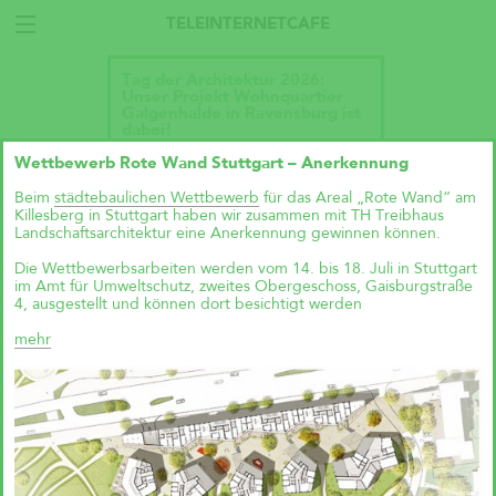
TELEINTERNETCAFE
Tag der Architektur 2026:
Unser Projekt Wohnquartier
Galgenhalde in Ravensburg ist
dabei!
Wettbewerb Rote Wand Stuttgart – Anerkennung
Beim
städtebaulichen Wettbewerb
für das Areal „Rote Wand“ am
Killesberg in Stuttgart haben wir zusammen mit TH Treibhaus
Landschaftsarchitektur eine Anerkennung gewinnen können.
Die Wettbewerbsarbeiten werden vom 14. bis 18. Juli in Stuttgart
im Amt für Umweltschutz, zweites Obergeschoss, Gaisburgstraße
4, ausgestellt und können dort besichtigt werden
mehr
Talk im DAZ: „Wie geht
Wohnraumproduktion