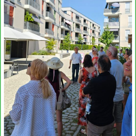
einfach?“
Andreas Krauth diskutiert im Talk
„Wie geht Wohnraumproduktion
einfach?“ im Deutschen
Architekturzentrum (DAZ) am
28.05.2026 um 19 Uhr und stellt
als Input das
Genossenschaftsprojekt Das große
kleine Haus vor.
Richtfest für Das große kleine
Haus im Kreativquartier
München