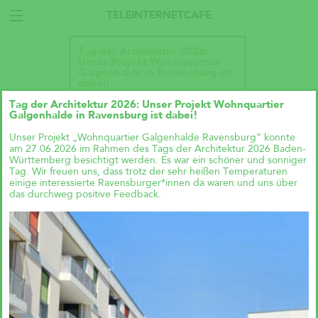
TELEINTERNETCAFE
Tag der Architektur 2026:
Unser Projekt Wohnquartier
Galgenhalde in Ravensburg ist
dabei!
Tag der Architektur 2026: Unser Projekt Wohnquartier
Galgenhalde in Ravensburg ist dabei!
Unser Projekt „Wohnquartier Galgenhalde Ravensburg“ konnte
am 27.06.2026 im Rahmen des Tags der Architektur 2026 Baden-
Württemberg besichtigt werden. Es war ein schöner und sonniger
Tag. Wir freuen uns, dass trotz der sehr heißen Temperaturen
einige interessierte Ravensburger*innen da waren und uns über
das durchweg positive Feedback.
Talk im DAZ: „Wie geht
Wohnraumproduktion