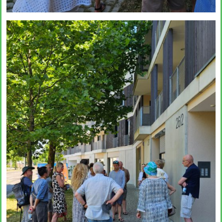
Das große kleine Haus,
München (Objektplanung)
Zukunftsquartier Piek 17,
Bremen (1. Preis)