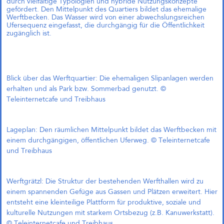
durch vielfältige Typologien und hybride Nutzungskonzepte
Richtfest für Das große kleine
gefördert. Den Mittelpunkt des Quartiers bildet das ehemalige
Haus im Kreativquartier
Werftbecken. Das Wasser wird von einer abwechslungsreichen
München
Ufersequenz eingefasst, die durchgängig für die Öffentlichkeit
zugänglich ist.
Das große kleine Haus,
Blick über das Werftquartier: Die ehemaligen Slipanlagen werden
München (Objektplanung)
erhalten und als Park bzw. Sommerbad genutzt. ©
Teleinternetcafe und Treibhaus
Lageplan: Den räumlichen Mittelpunkt bildet das Werftbecken mit
Zukunftsquartier Piek 17,
Bremen (1. Preis)
einem durchgängigen, öffentlichen Uferweg. © Teleinternetcafe
und Treibhaus
Werftgrätzl: Die Struktur der bestehenden Werfthallen wird zu
1. Preis und Beauftragung in
einem spannenden Gefüge aus Gassen und Plätzen erweitert. Hier
Bremen!
entsteht eine kleinteilige Plattform für produktive, soziale und
Gemeinsam mit Treibhaus
kulturelle Nutzungen mit starkem Ortsbezug (z.B. Kanuwerkstatt).
Landschaftsarchitekten freuen wir
© Teleinternetcafe und Treibhaus