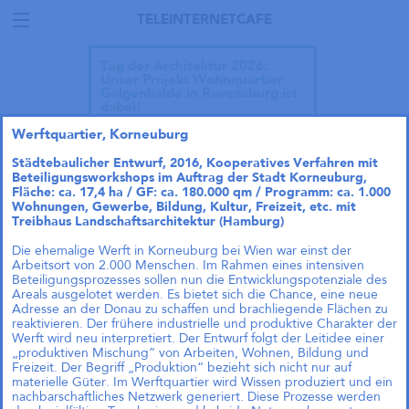
TELEINTERNETCAFE
Tag der Architektur 2026:
Unser Projekt Wohnquartier
Galgenhalde in Ravensburg ist
dabei!
Werftquartier, Korneuburg
Städtebaulicher Entwurf, 2016, Kooperatives Verfahren mit
Beteiligungsworkshops im Auftrag der Stadt Korneuburg,
Fläche: ca. 17,4 ha / GF: ca. 180.000 qm / Programm: ca. 1.000
Talk im DAZ: „Wie geht
Wohnungen, Gewerbe, Bildung, Kultur, Freizeit, etc. mit
Wohnraumproduktion
Treibhaus Landschaftsarchitektur (Hamburg)
einfach?“
Die ehemalige Werft in Korneuburg bei Wien war einst der
Andreas Krauth diskutiert im Talk
Arbeitsort von 2.000 Menschen. Im Rahmen eines intensiven
„Wie geht Wohnraumproduktion
Beteiligungsprozesses sollen nun die Entwicklungspotenziale des
einfach?“ im Deutschen
Areals ausgelotet werden. Es bietet sich die Chance, eine neue
Architekturzentrum (DAZ) am
Adresse an der Donau zu schaffen und brachliegende Flächen zu
28.05.2026 um 19 Uhr und stellt
reaktivieren. Der frühere industrielle und produktive Charakter der
als Input das
Werft wird neu interpretiert. Der Entwurf folgt der Leitidee einer
Genossenschaftsprojekt Das große
„produktiven Mischung“ von Arbeiten, Wohnen, Bildung und
kleine Haus vor.
Freizeit. Der Begriff „Produktion“ bezieht sich nicht nur auf
materielle Güter. Im Werftquartier wird Wissen produziert und ein
nachbarschaftliches Netzwerk generiert. Diese Prozesse werden