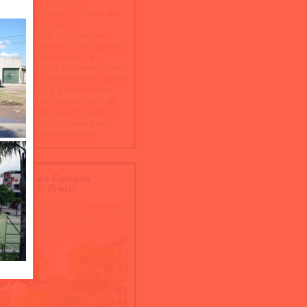
nsam mit Treibhaus
chaftsarchitekten freuen wir
nseren 1. Preis im
ewerb „Zukunftsquartier
17 – Produktives Stadtquartier
ünen Hafenbecken“ in
n nun offiziell bekanngeben
nnen. Der Wettbewerb wurde
ts Mitte 2024 entschieden
nsere Arbeitsgemeinschaft
 beauftragt, das Projekt im
n eines städtebaulichen
rfs weiterzuentwickeln.
tier Green Campus
kusen (1. Preis)