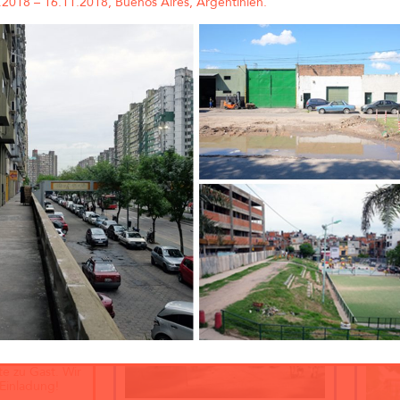
.2018 – 16.11.2018, Buenos Aires, Argentinien.
Gemei
Lands
uns, u
Wettb
Piek 
am Gr
Breme
zu kö
berei
und u
wurde
Rahme
McGraw-Gelände Ost,
Entwu
München (Objektplanung)
Quar
Lever
ttbewerbe
ortrag an der
ünste
9:00 Uhr ist
 dem Vortrag
rategien beim
é Kubik an der
te zu Gast. Wir
 Einladung!