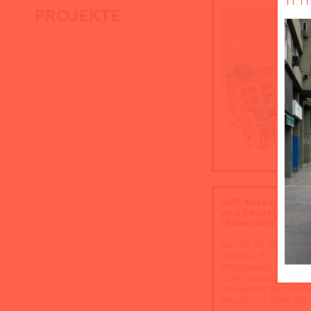
11.11
PROJEKTE
UdK tuesday. We
und Strategien: V
Universität der K
Am 09.12.2025 um 1
Andreas Krauth mit
Wettbewerbe und St
UdK tuesday im Caf
Universität der Küns
freuen uns über die