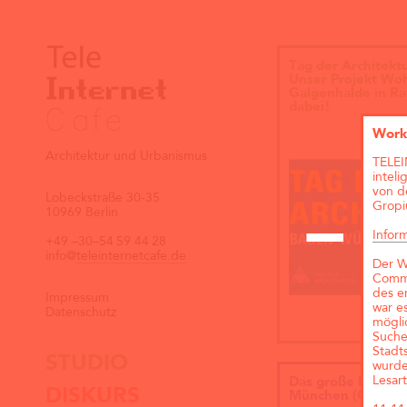
Tag der Architekt
Unser Projekt Wo
Galgenhalde in Ra
dabei!
Works
Architektur und Urbanismus
TELEI
intel
von d
Lobeckstraße 30-35
Gropiu
10969 Berlin
Infor
+49
–30–54
59
44
28
info@
teleinternetcafe.de
Der W
Commu
des e
Impressum
war e
Datenschutz
mögli
Suche
Stadt
STUDIO
wurde
Lesart
Das große kleine 
DISKURS
München (Objektp