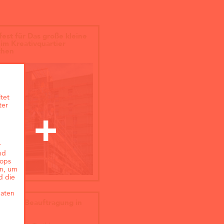
fest für Das große kleine
im Kreativquartier
hen
tet
ter
r
nd
hops
ln, um
d die
maten
eis und Beauftragung in
en!