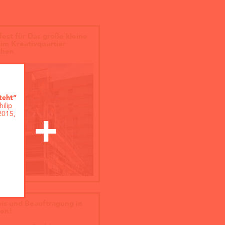
fest für Das große kleine
im Kreativquartier
hen
teht”
ilip
2015,
eis und Beauftragung in
en!