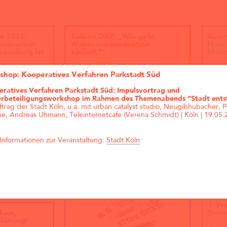
ur 2026:
Talk im DAZ: „Wie geht
Richt
hnquartier
Wohnraumproduktion
Haus 
vensburg ist
einfach?“
Münc
Andreas Krauth diskutiert im Talk
shop: Kooperatives Verfahren Parkstadt Süd
„Wie geht Wohnraumproduktion
einfach?“ im Deutschen
ratives Verfahren Parkstadt Süd: Impulsvortrag und
Architekturzentrum (DAZ) am
rbeteiligungsworkshop im Rahmen des Themenabends “Stadt ents
28.05.2026 um 19 Uhr und stellt
trag der Stadt Köln, u.a. mit urban catalyst studio, Neugibhubacher, Ph
als Input das
e, Andreas Uhmann, Teleinternetcafe (Verena Schmidt) | Köln | 19.05.
Genossenschaftsprojekt Das große
kleine Haus vor.
Informationen zur Veranstaltung:
Stadt Köln
Zukunftsquartier Piek 17,
Bremen (1. Preis)
1. Pr
Haus,
Brem
lanung)