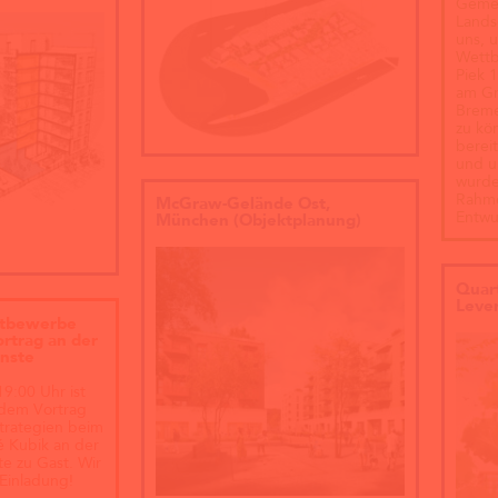
Gemei
Lands
uns, u
Wettb
Piek 
am Gr
Breme
zu kö
berei
und u
wurde
Rahme
McGraw-Gelände Ost,
Entwu
München (Objektplanung)
Quar
Lever
ttbewerbe
ortrag an der
ünste
9:00 Uhr ist
 dem Vortrag
rategien beim
é Kubik an der
te zu Gast. Wir
 Einladung!