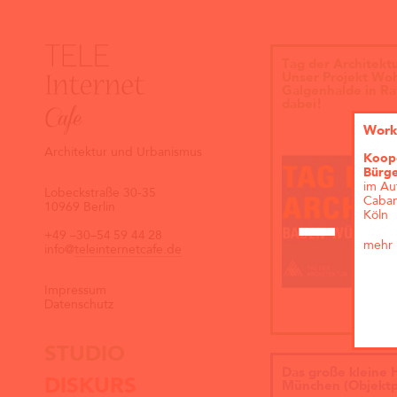
Tag der Architekt
Unser Projekt Wo
Galgenhalde in Ra
dabei!
Work
Architektur und Urbanismus
Koope
Bürge
im Auf
Lobeckstraße 30-35
Caban
10969 Berlin
Köln
+49
–30–54
59
44
28
mehr 
info@
teleinternetcafe.de
Impressum
Datenschutz
STUDIO
Das große kleine 
DISKURS
München (Objektp