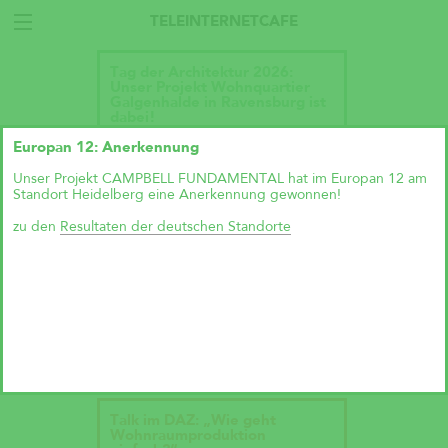
TELEINTERNETCAFE
Tag der Architektur 2026:
Unser Projekt Wohnquartier
Galgenhalde in Ravensburg ist
dabei!
Europan 12: Anerkennung
Unser Projekt CAMPBELL FUNDAMENTAL hat im Europan 12 am
Standort Heidelberg eine Anerkennung gewonnen!
zu den
Resultaten der deutschen Standorte
Talk im DAZ: „Wie geht
Wohnraumproduktion