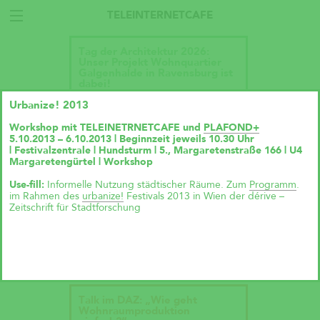
TELEINTERNETCAFE
Tag der Architektur 2026:
Unser Projekt Wohnquartier
Galgenhalde in Ravensburg ist
dabei!
Urbanize! 2013
Workshop mit TELEINETRNETCAFE und
PLAFOND+
5.10.2013 – 6.10.2013 | Beginnzeit jeweils 10.30 Uhr
| Festivalzentrale | Hundsturm | 5., Margaretenstraße 166 | U4
Margaretengürtel | Workshop
Use-fill:
Informelle Nutzung städtischer Räume. Zum
Programm
.
im Rahmen des
urbanize!
Festivals 2013 in Wien der dérive –
Zeitschrift für Stadtforschung
Talk im DAZ: „Wie geht
Wohnraumproduktion