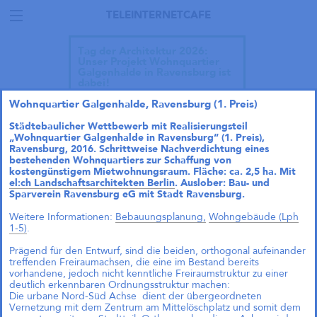
TELEINTERNETCAFE
Tag der Architektur 2026:
Unser Projekt Wohnquartier
Galgenhalde in Ravensburg ist
dabei!
Wohnquartier Galgenhalde, Ravensburg (1. Preis)
Städtebaulicher Wettbewerb mit Realisierungsteil
„Wohnquartier Galgenhalde in Ravensburg“ (1. Preis),
Ravensburg, 2016.
Schrittweise Nachverdichtung eines
bestehenden Wohnquartiers zur Schaffung von
kostengünstigem Mietwohnungsraum
. Fläche: ca. 2,5 ha. Mit
el:ch Landschaftsarchitekten Berlin
. Auslober: Bau- und
Sparverein Ravensburg eG mit Stadt Ravensburg.
Weitere Informationen:
Bebauungsplanung,
Wohngebäude (Lph
1-5)
.
Prägend für den Entwurf, sind die beiden, orthogonal aufeinander
treffenden Freiraumachsen, die eine im Bestand bereits
vorhandene, jedoch nicht kenntliche Freiraumstruktur zu einer
deutlich erkennbaren Ordnungsstruktur machen:
Die urbane Nord-Süd Achse dient der übergeordneten
Talk im DAZ: „Wie geht
Vernetzung mit dem Zentrum am Mittelöschplatz und somit dem
Wohnraumproduktion