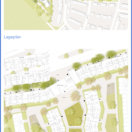
bereits Mitte 2024 entschieden
und unsere Arbeitsgemeinschaft
wurde beauftragt, das Projekt im
Rahmen eines städtebaulichen
Entwurfs weiterzuentwickeln.
Lageplan
UdK tuesday. Wettbewerbe
und Strategien: Vortrag an der
Universität der Künste
Am 09.12.2025 um 19:00 Uhr ist
Andreas Krauth mit dem Vortrag
Wettbewerbe und Strategien beim
UdK tuesday im Café Kubik an der
Universität der Künste zu Gast. Wir
freuen uns über die Einladung!
McGraw-Gelände Ost,
München (Objektplanung)