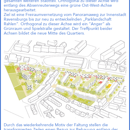
gesamten weiteren Stadtteil. Orthogonal zu dieser Achse wird
einfach?“
entlang des Absenreuterwegs eine grüne Ost-West-Achse
Andreas Krauth diskutiert im Talk
herausgearbeitet.
„Wie geht Wohnraumproduktion
Ziel ist eine Freiraumvernetzung vom Panoramaweg zur Innenstadt
einfach?“ im Deutschen
Ravensburgs bis zur neu zu entwickelnden „Parklandschaft
Architekturzentrum (DAZ) am
Rahlen”. Orthogonal zu dieser Achse wird ein “Anger” als
28.05.2026 um 19 Uhr und stellt
Grünraum und Spielstraße gestaltet. Der Treffpunkt beider
als Input das
Achsen bildet die neue Mitte des Quartiers.
Genossenschaftsprojekt Das große
kleine Haus vor.
Richtfest für Das große kleine
Haus im Kreativquartier
München
Durch das wiederkehrende Motiv der Faltung stellen die
transformierten Zeilen einen Bezug zur Bebauung entlang der