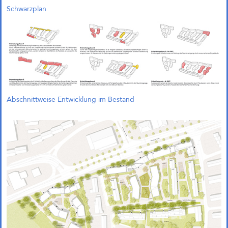
Schwarzplan
Abschnittweise Entwicklung im Bestand
1. Preis und Beauftragung in
Bremen!
Gemeinsam mit Treibhaus
Landschaftsarchitekten freuen wir
uns, unseren 1. Preis im
Wettbewerb „Zukunftsquartier
Piek 17 – Produktives Stadtquartier
am Grünen Hafenbecken“ in
Bremen nun offiziell bekanngeben
zu können. Der Wettbewerb wurde