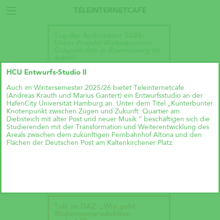
TELEINTERNETCAFE
Tag der Architektur 2026:
Unser Projekt Wohnquartier
Galgenhalde in Ravensburg ist
dabei!
HCU Entwurfs-Studio II
Auch im Wintersemester 2025/26 bietet Teleinternetcafe
(Andreas Krauth und Marius Gantert) ein Entwurfsstudio an der
HafenCity Universität Hamburg an. Unter dem Titel „Kunterbunter
Knotenpunkt zwischen Zügen und Zukunft. Quartier am
Diebsteich mit alter Post und neuer Musik.“ beschäftigen sich die
Studierenden mit der Transformation und Weiterentwicklung des
Areals zwischen dem zukünftigen Fernbahnhof Altona und den
Flächen der Deutschen Post am Kaltenkirchener Platz.
Talk im DAZ: „Wie geht
Wohnraumproduktion