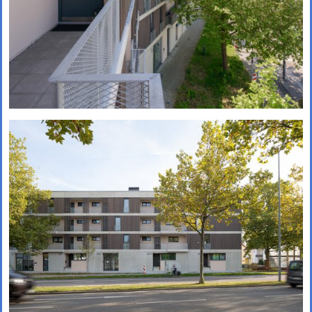
1. Preis in Leverkusen
Auch in Leverkusen erfolgreich!
Unser gemeinsamer Beitrag
„Green Campus“ mit Treibhaus
Landschaftsarchitekten zum
Wettbewerb „Gewerbequartier an
der Niederfeldstraße“ in
Leverkusen wurde mit dem 1. Preis
ausgezeichnet!
↓ Scrollen um ältere Beiträge zu laden
Alle Beiträge geladen
Beiträge werden geladen