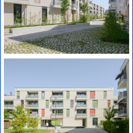
Das große kleine Haus,
München (Objektplanung)
Zukunftsquartier Piek 17,
Bremen (1. Preis)