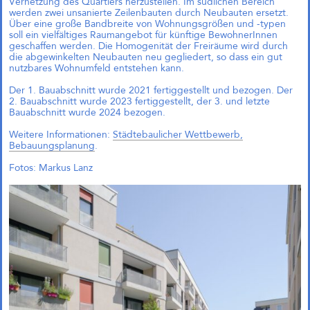
Vernetzung des Quartiers herzustellen. Im südlichen Bereich
einfach?“
werden zwei unsanierte Zeilenbauten durch Neubauten ersetzt.
Andreas Krauth diskutiert im Talk
Über eine große Bandbreite von Wohnungsgrößen und -typen
„Wie geht Wohnraumproduktion
soll ein vielfältiges Raumangebot für künftige BewohnerInnen
einfach?“ im Deutschen
geschaffen werden. Die Homogenität der Freiräume wird durch
Architekturzentrum (DAZ) am
die abgewinkelten Neubauten neu gegliedert, so dass ein gut
28.05.2026 um 19 Uhr und stellt
nutzbares Wohnumfeld entstehen kann.
als Input das
Genossenschaftsprojekt Das große
Der 1. Bauabschnitt wurde 2021 fertiggestellt und bezogen. Der
kleine Haus vor.
2. Bauabschnitt wurde 2023 fertiggestellt, der 3. und letzte
Bauabschnitt wurde 2024 bezogen.
Weitere Informationen:
Städtebaulicher Wettbewerb,
Richtfest für Das große kleine
Bebauungsplanung
.
Haus im Kreativquartier
München
Fotos: Markus Lanz