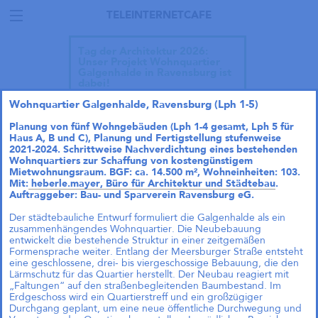
TELEINTERNETCAFE
Tag der Architektur 2026:
Unser Projekt Wohnquartier
Galgenhalde in Ravensburg ist
dabei!
Wohnquartier Galgenhalde, Ravensburg (Lph 1-5)
Planung von fünf Wohngebäuden (Lph 1-4 gesamt, Lph 5 für
Haus A, B und C), Planung und Fertigstellung stufenweise
2021-2024. Schrittweise Nachverdichtung eines bestehenden
Wohnquartiers zur Schaffung von kostengünstigem
Mietwohnungsraum. BGF: ca. 14.500 m², Wohneinheiten: 103.
Mit:
heberle.mayer, Büro für Architektur und Städtebau
.
Auftraggeber: Bau- und Sparverein Ravensburg eG.
Der städtebauliche Entwurf formuliert die Galgenhalde als ein
zusammenhängendes Wohnquartier. Die Neubebauung
entwickelt die bestehende Struktur in einer zeitgemäßen
Formensprache weiter. Entlang der Meersburger Straße entsteht
eine geschlossene, drei- bis viergeschossige Bebauung, die den
Lärmschutz für das Quartier herstellt. Der Neubau reagiert mit
„Faltungen“ auf den straßenbegleitenden Baumbestand. Im
Erdgeschoss wird ein Quartierstreff und ein großzügiger
Talk im DAZ: „Wie geht
Durchgang geplant, um eine neue öffentliche Durchwegung und
Wohnraumproduktion