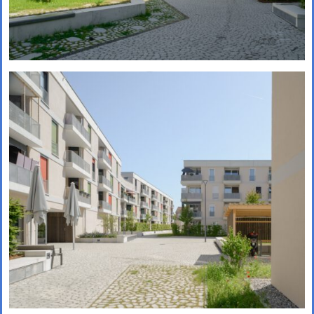
1. Preis und Beauftragung in
Bremen!
Gemeinsam mit Treibhaus
Landschaftsarchitekten freuen wir
uns, unseren 1. Preis im
Wettbewerb „Zukunftsquartier
Piek 17 – Produktives Stadtquartier
am Grünen Hafenbecken“ in
Bremen nun offiziell bekanngeben
zu können. Der Wettbewerb wurde