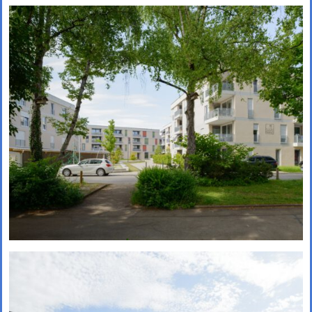
bereits Mitte 2024 entschieden
und unsere Arbeitsgemeinschaft
wurde beauftragt, das Projekt im
Rahmen eines städtebaulichen
Entwurfs weiterzuentwickeln.
UdK tuesday. Wettbewerbe
und Strategien: Vortrag an der
Universität der Künste
Am 09.12.2025 um 19:00 Uhr ist
Andreas Krauth mit dem Vortrag
Wettbewerbe und Strategien beim
UdK tuesday im Café Kubik an der
Universität der Künste zu Gast. Wir
freuen uns über die Einladung!
McGraw-Gelände Ost,
München (Objektplanung)