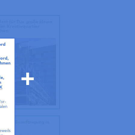
fest für Das große kleine
im Kreativquartier
hen
ord
ord,
ahmen
e,
m
K
or-
alen
eis und Beauftragung in
en!
eweils