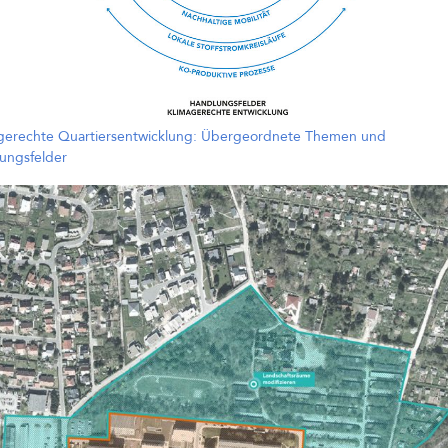
usen
rfolgreich!
Beitrag
 Treibhaus
ten zum
gerechte Quartiersentwicklung: Übergeordnete Themen und
bequartier an
ungsfelder
“ in
t dem 1. Preis
↓ Scrollen um ältere Beiträge zu laden
Alle Beiträge geladen
Beiträge werden geladen