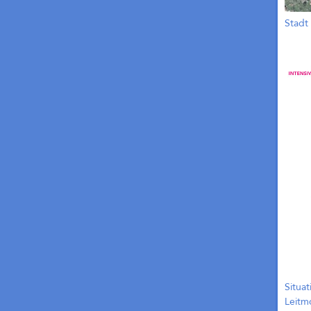
Stadt
Situa
Leitm