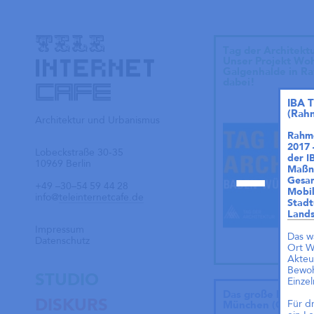
Tag der Architekt
Unser Projekt Wo
Galgenhalde in Ra
dabei!
IBA 
(Rah
Architektur und Urbanismus
Rahme
2017 
Lobeckstraße 30-35
der I
10969 Berlin
Maßna
Gesam
+49
–30–54
59
44
28
Mobil
info@
teleinternetcafe.de
Stadt
Lands
Impressum
Das w
Datenschutz
Ort W
Akteu
Bewoh
STUDIO
Einze
Das große kleine 
DISKURS
Für d
München (Objektp