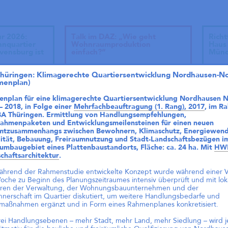
ur 2026:
Talk im DAZ: „Wie geht
Richt
hnquartier
Wohnraumproduktion
Haus 
vensburg ist
einfach?“
Münc
Andreas Krauth diskutiert im Talk
Thüringen: Klimagerechte Quartiersentwicklung Nordhausen-N
„Wie geht Wohnraumproduktion
menplan)
einfach?“ im Deutschen
Architekturzentrum (DAZ) am
nplan für eine klimagerechte Quartiersentwicklung Nordhausen N
28.05.2026 um 19 Uhr und stellt
– 2018, in Folge einer
Mehrfachbeauftragung (1. Rang), 2017
, im R
als Input das
BA Thüringen.
Ermittlung von Handlungsempfehlungen,
Genossenschaftsprojekt Das große
hmenpaketen und Entwicklungsmeilensteinen für einen neuen
kleine Haus vor.
tzusammenhangs zwischen Bewohnern, Klimaschutz, Energiewend
ität, Bebauung, Freiraumnutzung und Stadt-Landschaftsbezügen i
umbaugebiet eines Plattenbaustandorts, Fläche: ca. 24 ha. Mit
HW
chaftsarchitektur
.
Zukunftsquartier Piek 17,
Bremen (1. Preis)
ährend der Rahmenstudie entwickelte Konzept wurde während einer V
oche zu Beginn des Planungszeitraumes intensiv überprüft und mit lok
ren der Verwaltung, der Wohnungsbauunternehmen und der
nerschaft im Quartier diskutiert, um weitere Handlungsbedarfe und
lmaßnahmen ergänzt und in Form eines Rahmenplanes konkretisiert.
1. Pr
Haus,
Brem
rei Handlungsebenen – mehr Stadt, mehr Land, mehr Siedlung – wird j
lanung)