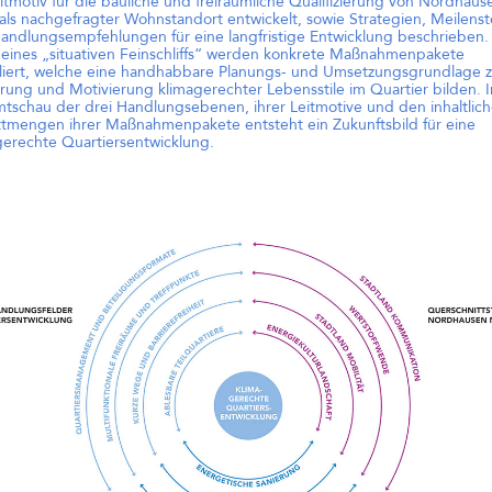
eitmotiv für die bauliche und freiräumliche Qualifizierung von Nordhaus
Gemei
als nachgefragter Wohnstandort entwickelt, sowie Strategien, Meilenst
Lands
andlungsempfehlungen für eine langfristige Entwicklung beschrieben.
uns, u
 eines „situativen Feinschliffs“ werden konkrete Maßnahmenpakete
Wettb
liert, welche eine handhabbare Planungs- und Umsetzungsgrundlage z
Piek 
rung und Motivierung klimagerechter Lebensstile im Quartier bilden. I
am Gr
tschau der drei Handlungsebenen, ihrer Leitmotive und den inhaltlic
Breme
ttmengen ihrer Maßnahmenpakete entsteht ein Zukunftsbild für eine
zu kö
gerechte Quartiersentwicklung.
berei
und u
wurde
Rahme
McGraw-Gelände Ost,
Entwu
München (Objektplanung)
Quar
Lever
ttbewerbe
ortrag an der
ünste
9:00 Uhr ist
 dem Vortrag
rategien beim
é Kubik an der
te zu Gast. Wir
 Einladung!