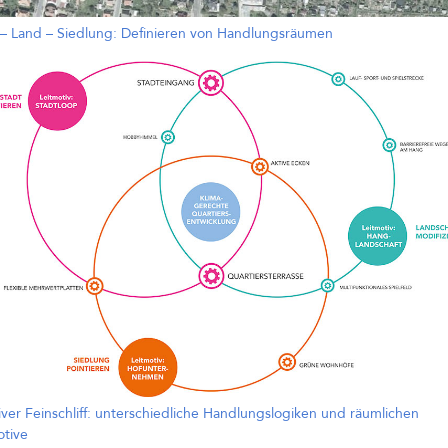
 – Land – Siedlung: Definieren von Handlungsräumen
tiver Feinschliff: unterschiedliche Handlungslogiken und räumlichen
otive