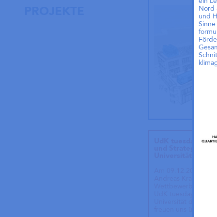
ein L
Nord 
PROJEKTE
und H
Sinne
formu
Förde
Gesam
Schni
klima
UdK tuesday. We
und Strategien: V
Universität der K
Am 09.12.2025 um 1
Andreas Krauth mit
Wettbewerbe und St
UdK tuesday im Caf
Universität der Küns
freuen uns über die