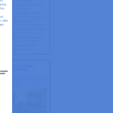
en
nsam mit Treibhaus
eine
chaftsarchitekten freuen wir
 Im
nseren 1. Preis im
ewerb „Zukunftsquartier
ur
17 – Produktives Stadtquartier
n der
ünen Hafenbecken“ in
hen
n nun offiziell bekanngeben
nnen. Der Wettbewerb wurde
ts Mitte 2024 entschieden
nsere Arbeitsgemeinschaft
 beauftragt, das Projekt im
n eines städtebaulichen
rfs weiterzuentwickeln.
tier Green Campus
kusen (1. Preis)