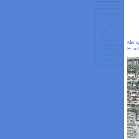
1. Preis in Leverk
Auch in Leverkusen e
Unser gemeinsamer 
„Green Campus“ mit
Landschaftsarchitek
Klima
Wettbewerb „Gewer
Handl
der Niederfeldstraße
Leverkusen wurde mi
ausgezeichnet!