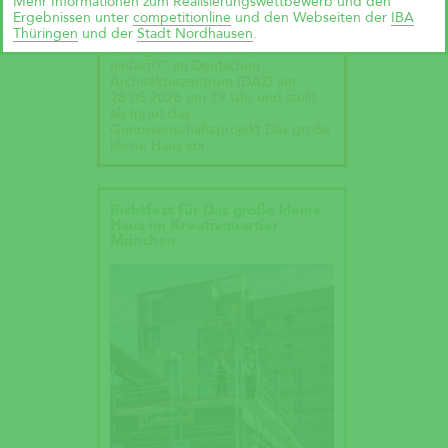
Mehr Informationen zum Realisierungswettbewerb und den
einfach?“
Ergebnissen unter
competitionline
und den Webseiten der
IBA
Thüringen
und der
Stadt Nordhausen
.
Andreas Krauth diskutiert im Talk
„Wie geht Wohnraumproduktion
einfach?“ im Deutschen
Architekturzentrum (DAZ) am
28.05.2026 um 19 Uhr und stellt
als Input das
Genossenschaftsprojekt Das große
kleine Haus vor.
Richtfest für Das große kleine
Haus im Kreativquartier
München