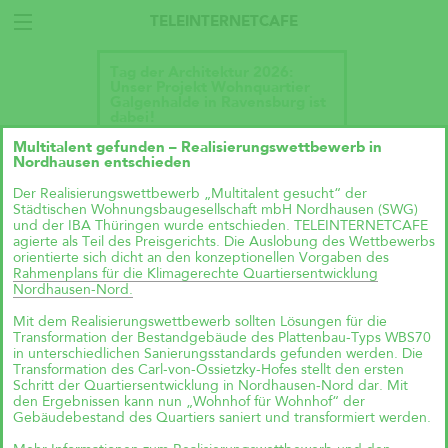
TELEINTERNETCAFE
Tag der Architektur 2026:
Unser Projekt Wohnquartier
Galgenhalde in Ravensburg ist
dabei!
Multitalent gefunden – Realisierungswettbewerb in
Nordhausen entschieden
Der Realisierungswettbewerb „Multitalent gesucht“ der
Städtischen Wohnungsbaugesellschaft mbH Nordhausen (SWG)
und der IBA Thüringen wurde entschieden. TELEINTERNETCAFE
agierte als Teil des Preisgerichts. Die Auslobung des Wettbewerbs
orientierte sich dicht an den konzeptionellen Vorgaben des
Rahmenplans für die Klimagerechte Quartiersentwicklung
Nordhausen-Nord.
Mit dem Realisierungswettbewerb sollten Lösungen für die
Transformation der Bestandgebäude des Plattenbau-Typs WBS70
in unterschiedlichen Sanierungsstandards gefunden werden. Die
Transformation des Carl-von-Ossietzky-Hofes stellt den ersten
Schritt der Quartiersentwicklung in Nordhausen-Nord dar. Mit
den Ergebnissen kann nun „Wohnhof für Wohnhof“ der
Gebäudebestand des Quartiers saniert und transformiert werden.
Talk im DAZ: „Wie geht
Wohnraumproduktion