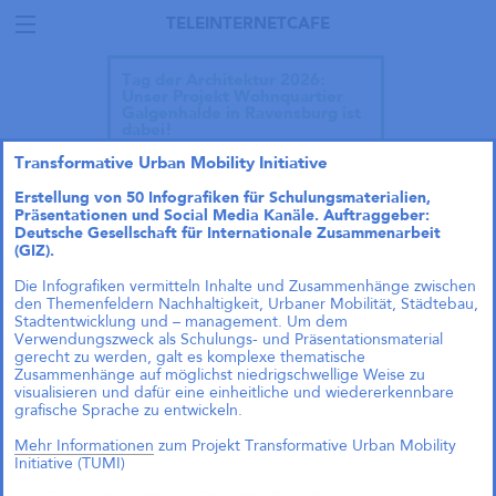
TELEINTERNETCAFE
Tag der Architektur 2026:
Unser Projekt Wohnquartier
Galgenhalde in Ravensburg ist
dabei!
Transformative Urban Mobility Initiative
Erstellung von 50 Infografiken für Schulungsmaterialien,
Präsentationen und Social Media Kanäle. Auftraggeber:
Deutsche Gesellschaft für Internationale Zusammenarbeit
(GIZ).
Die Infografiken vermitteln Inhalte und Zusammenhänge zwischen
den Themenfeldern Nachhaltigkeit, Urbaner Mobilität, Städtebau,
Stadtentwicklung und – management. Um dem
Verwendungszweck als Schulungs- und Präsentationsmaterial
gerecht zu werden, galt es komplexe thematische
Zusammenhänge auf möglichst niedrigschwellige Weise zu
visualisieren und dafür eine einheitliche und wiedererkennbare
grafische Sprache zu entwickeln.
Mehr Informationen
zum Projekt Transformative Urban Mobility
Initiative (TUMI)
Talk im DAZ: „Wie geht
Wohnraumproduktion