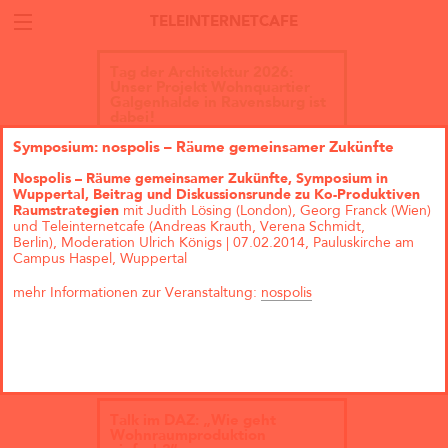
TELEINTERNETCAFE
Tag der Architektur 2026:
Unser Projekt Wohnquartier
Galgenhalde in Ravensburg ist
dabei!
Symposium: nospolis – Räume gemeinsamer Zukünfte
Nospolis – Räume gemeinsamer Zukünfte, Symposium in
Wuppertal, Beitrag und Diskussionsrunde zu Ko-Produktiven
Raumstrategien
mit Judith Lösing (London), Georg Franck (Wien)
und Teleinternetcafe (Andreas Krauth, Verena Schmidt,
Berlin), Moderation Ulrich Königs | 07.02.2014, Pauluskirche am
Campus Haspel, Wuppertal
mehr Informationen zur Veranstaltung:
nospolis
Talk im DAZ: „Wie geht
Wohnraumproduktion