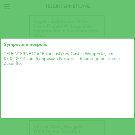
TELEINTERNETCAFE
Tag der Architektur 2026:
Unser Projekt Wohnquartier
Galgenhalde in Ravensburg ist
dabei!
Symposium nospolis
TELEINTERNETCAFE kurzfristig zu Gast in Wuppertal, am
07.02.2014 zum Symposium
Nospolis – Räume gemeinsamer
Zukünfte.
Talk im DAZ: „Wie geht
Wohnraumproduktion