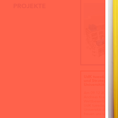
PROJEKTE
UdK tuesday. We
und Strategien: V
Universität der K
Am 09.12.2025 um 1
Andreas Krauth mit
Wettbewerbe und St
UdK tuesday im Caf
Universität der Küns
freuen uns über die