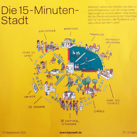
Gemei
Lands
uns, u
Wettb
Piek 
am Gr
Breme
zu kö
berei
und u
wurde
Rahme
McGraw-Gelände Ost,
Entwu
München (Objektplanung)
Quar
Lever
ttbewerbe
ortrag an der
ünste
9:00 Uhr ist
 dem Vortrag
rategien beim
é Kubik an der
te zu Gast. Wir
 Einladung!