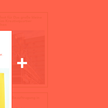
fest für Das große kleine
im Kreativquartier
hen
r.
eis und Beauftragung in
en!