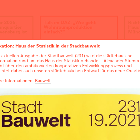
ur 2026:
Talk im DAZ: „Wie geht
Richt
hnquartier
Wohnraumproduktion
Haus 
vensburg ist
einfach?“
Münc
Andreas Krauth diskutiert im Talk
kation: Haus der Statistik in der Stadtbauwelt
„Wie geht Wohnraumproduktion
einfach?“ im Deutschen
r aktuellen Ausgabe der Stadtbauwelt (231) wird die städtebauliche
Architekturzentrum (DAZ) am
formation rund um das Haus der Statistik behandelt. Alexander Stumm
28.05.2026 um 19 Uhr und stellt
ibt über den ambitionierten kooperativen Entwicklungsprozess und
als Input das
chtet dabei auch unseren städtebaulichen Entwurf für das neue Quartie
Genossenschaftsprojekt Das große
kleine Haus vor.
re Informationen:
Bauwelt
Zukunftsquartier Piek 17,
Bremen (1. Preis)
1. Pr
Haus,
Brem
lanung)