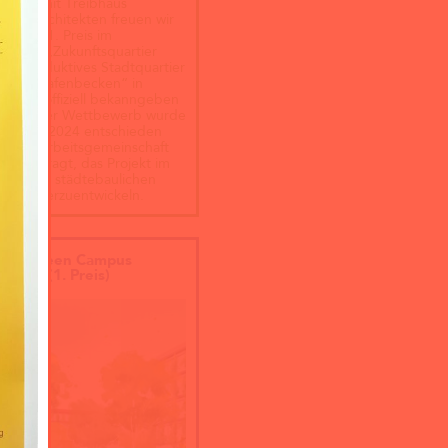
nsam mit Treibhaus
chaftsarchitekten freuen wir
nseren 1. Preis im
ewerb „Zukunftsquartier
17 – Produktives Stadtquartier
ünen Hafenbecken“ in
n nun offiziell bekanngeben
nnen. Der Wettbewerb wurde
ts Mitte 2024 entschieden
nsere Arbeitsgemeinschaft
 beauftragt, das Projekt im
n eines städtebaulichen
rfs weiterzuentwickeln.
tier Green Campus
kusen (1. Preis)