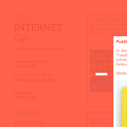
Tag der Architekt
Unser Projekt Wo
Galgenhalde in Ra
dabei!
Publi
Architektur und Urbanismus
In de
Trans
schre
Lobeckstraße 30-35
beleu
10969 Berlin
Weite
+49
–30–54
59
44
28
info@
teleinternetcafe.de
Impressum
Datenschutz
STUDIO
Das große kleine 
DISKURS
München (Objektp