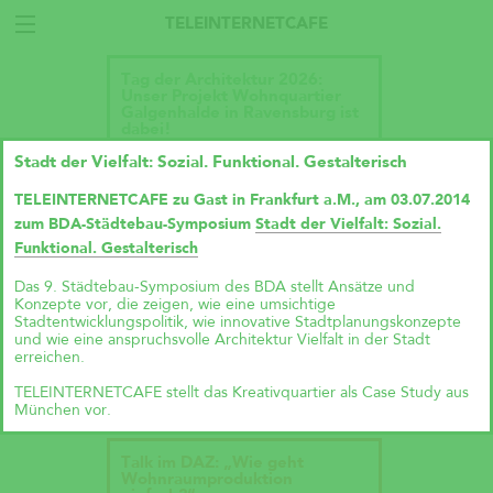
TELEINTERNETCAFE
Tag der Architektur 2026:
Unser Projekt Wohnquartier
Galgenhalde in Ravensburg ist
dabei!
Stadt der Vielfalt: Sozial. Funktional. Gestalterisch
TELEINTERNETCAFE zu Gast in Frankfurt a.M., am 03.07.2014
zum
BDA-Städtebau-Symposium
Stadt der Vielfalt: Sozial.
Funktional. Gestalterisch
Das 9. Städtebau-Symposium des BDA stellt Ansätze und
Konzepte vor, die zeigen, wie eine umsichtige
Stadtentwicklungspolitik, wie innovative Stadtplanungskonzepte
und wie eine anspruchsvolle Architektur Vielfalt in der Stadt
erreichen.
TELEINTERNETCAFE stellt das Kreativquartier als Case Study aus
München vor.
Talk im DAZ: „Wie geht
Wohnraumproduktion