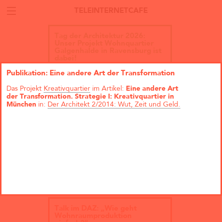
TELEINTERNETCAFE
Tag der Architektur 2026:
Unser Projekt Wohnquartier
Galgenhalde in Ravensburg ist
dabei!
Publikation: Eine andere Art der Transformation
Das Projekt
Kreativquartier
im Artikel:
Eine andere Art
der Transformation. Strategie I: Kreativquartier in
München
in:
Der Architekt 2/2014: Wut, Zeit und Geld.
Talk im DAZ: „Wie geht
Wohnraumproduktion