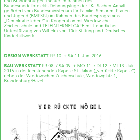
und Brandenburger Theater im Rahmen des
Bundesmodellprojekts Dehnungsfuge der LKJ Sachen-Anhalt
gefördert vom Bundesministerium für Familie, Senioren, Frauen
und Jugend (BMFSFJ) im Rahmen des Bundesprogramms
„Demokratie leben!“ in Kooperation mit Wredowsche
Zeichenschule und TELEINTERNETCAFE mit freundlicher
Das große kleine Haus,
Unterstützung von Wilhelm-von-Türk-Stiftung und Deutsches
München (Objektplanung)
Kinderhilfswerk.
DESIGN WERKSTATT
FR 10. + SA 11. Juni 2016
BAU WERKSTATT
FR 08. / SA 09. + MO 11. / DI 12. / MI 13. Juli
2016 in der leerstehenden Kapelle St. Jakob („verrückte Kapelle“)
neben der Wredowschen Zeichenschule, Wredowplatz 1,
Brandenburg/Havel
Zukunftsquartier Piek 17,
Bremen (1. Preis)