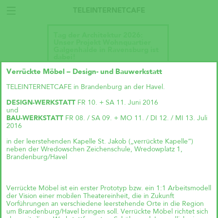
TELEINTERNETCAFE
Tag der Architektur 2026:
Unser Projekt Wohnquartier
Galgenhalde in Ravensburg ist
dabei!
Verrückte Möbel – Design- und Bauwerkstatt
TELEINTERNETCAFE in Brandenburg an der Havel.
DESIGN-WERKSTATT
FR 10. + SA 11. Juni 2016
und
BAU-WERKSTATT
FR 08. / SA 09. + MO 11. / DI 12. / MI 13. Juli
2016
in der leerstehenden Kapelle St. Jakob („verrückte Kapelle“)
neben der Wredowschen Zeichenschule, Wredowplatz 1,
Brandenburg/Havel
Verrückte Möbel ist ein erster Prototyp bzw. ein 1:1 Arbeitsmodell
der Vision einer mobilen Theatereinheit, die in Zukunft
Vorführungen an verschiedene leerstehende Orte in die Region
Talk im DAZ: „Wie geht
um Brandenburg/Havel bringen soll. Verrückte Möbel richtet sich
Wohnraumproduktion