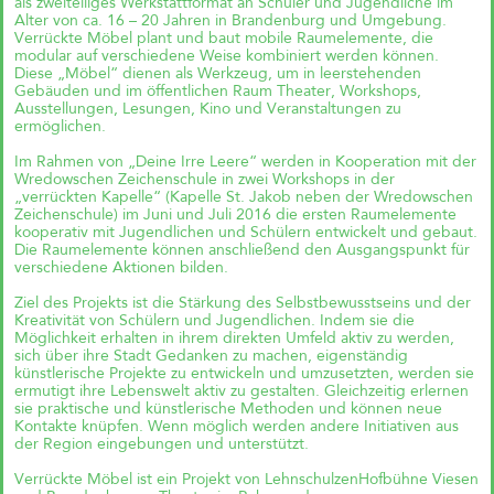
als zweiteiliges Werkstattformat an Schüler und Jugendliche im
einfach?“
Alter von ca. 16 – 20 Jahren in Brandenburg und Umgebung.
Andreas Krauth diskutiert im Talk
Verrückte Möbel plant und baut mobile Raumelemente, die
„Wie geht Wohnraumproduktion
modular auf verschiedene Weise kombiniert werden können.
einfach?“ im Deutschen
Diese „Möbel“ dienen als Werkzeug, um in leerstehenden
Architekturzentrum (DAZ) am
Gebäuden und im öffentlichen Raum Theater, Workshops,
28.05.2026 um 19 Uhr und stellt
Ausstellungen, Lesungen, Kino und Veranstaltungen zu
als Input das
ermöglichen.
Genossenschaftsprojekt Das große
kleine Haus vor.
Im Rahmen von „Deine Irre Leere“ werden in Kooperation mit der
Wredowschen Zeichenschule in zwei Workshops in der
„verrückten Kapelle“ (Kapelle St. Jakob neben der Wredowschen
Zeichenschule) im Juni und Juli 2016 die ersten Raumelemente
Richtfest für Das große kleine
kooperativ mit Jugendlichen und Schülern entwickelt und gebaut.
Haus im Kreativquartier
Die Raumelemente können anschließend den Ausgangspunkt für
München
verschiedene Aktionen bilden.
Ziel des Projekts ist die Stärkung des Selbstbewusstseins und der
Kreativität von Schülern und Jugendlichen. Indem sie die
Möglichkeit erhalten in ihrem direkten Umfeld aktiv zu werden,
sich über ihre Stadt Gedanken zu machen, eigenständig
künstlerische Projekte zu entwickeln und umzusetzten, werden sie
ermutigt ihre Lebenswelt aktiv zu gestalten. Gleichzeitig erlernen
sie praktische und künstlerische Methoden und können neue
Kontakte knüpfen. Wenn möglich werden andere Initiativen aus
der Region eingebungen und unterstützt.
Verrückte Möbel ist ein Projekt von LehnschulzenHofbühne Viesen