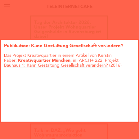
TELEINTERNETCAFE
Tag der Architektur 2026:
Unser Projekt Wohnquartier
Galgenhalde in Ravensburg ist
dabei!
Publikation: Kann Gestaltung Gesellschaft verändern?
Das Projekt
Kreativquartier
in einem Artikel von Kerstin
Faber:
Kreativquartier München,
in:
ARCH+ 222: Projekt
Bauhaus 1: Kann Gestaltung Gesellschaft verändern?
(2016)
Talk im DAZ: „Wie geht
Wohnraumproduktion