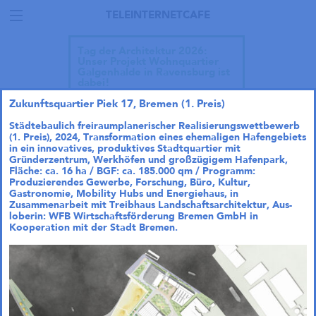
TELEINTERNETCAFE
Tag der Architektur 2026:
Unser Projekt Wohnquartier
Galgenhalde in Ravensburg ist
dabei!
Zukunftsquartier Piek 17, Bremen (1. Preis)
Städtebaulich freiraumplanerischer Realisierungswettbewerb
(1. Preis), 2024, Transformation eines ehemaligen Hafengebiets
in ein innovatives, produktives Stadtquartier mit
Gründerzentrum, Werkhöfen und großzügigem Hafenpark,
Fläche: ca. 16 ha / BGF: ca. 185.000 qm / Programm:
Produzierendes Gewerbe, Forschung, Büro, Kultur,
Gastronomie, Mobility Hubs und Energiehaus, in
Zusammenarbeit mit Treibhaus Landschaftsarchitektur, Aus­
loberin: WFB Wirtschaftsförderung Bremen GmbH in
Kooperation mit der Stadt Bremen.
Talk im DAZ: „Wie geht
Wohnraumproduktion