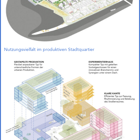
Nutzungsvielfalt im produktiven Stadtquartier
1. Preis und Beauftragung in
Bremen!
Gemeinsam mit Treibhaus
Landschaftsarchitekten freuen wir
uns, unseren 1. Preis im
Wettbewerb „Zukunftsquartier
Piek 17 – Produktives Stadtquartier
am Grünen Hafenbecken“ in
Bremen nun offiziell bekanngeben
zu können. Der Wettbewerb wurde