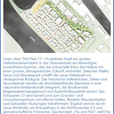
einfach?“
Andreas Krauth diskutiert im Talk
„Wie geht Wohnraumproduktion
einfach?“ im Deutschen
Architekturzentrum (DAZ) am
28.05.2026 um 19 Uhr und stellt
als Input das
Genossenschaftsprojekt Das große
kleine Haus vor.
Richtfest für Das große kleine
Haus im Kreativquartier
Unter dem Titel Piek 17 – Produktive Stadt am grünen
München
Hafenbeckenentsteht in der Überseestadt ein lebendiges,
produktives Quartier, das das industrielle Erbe des Hafens mit
einer grünen, klimagerechten Zukunft verbindet. Zwischen Waller
Sand und Überseepark schafft der neue Hafenpark ein
ökologisches Rückgrat: Das historische Hafenbecken, Gleise und
Spundwände werden als identitätsstiftende Elemente in eine
naturnahe Parklandschaft integriert, die Biodiversität,
Regenwassermanagement und Aufenthaltsqualität vereint. Der
Schuppen 17 wird saniert und zum Gründer- und
Innovationszentrum mit offenen Hallen, flexiblen Raumeinheiten
und kulturellen Nutzungen transformiert. Ergänzt wird er durch
neue Werkhöfe, ein Energiehaus in der Kühlhausnase 2.0 und
gemeinschaftliche Freiräume. Das Konzept „Fix und Flex“ steht für