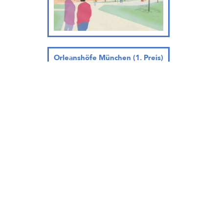
Orleanshöfe München (1. Preis)
… wird geladen
Münchner Nordosten
(Preisgruppe)