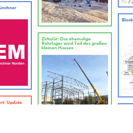
ünchner
Block
Zirkulär: Das ehemalige
Rohrlager wird Teil des großen
kleinen Hauses
rt: Update
tand
… wird geladen
Quar
(3. Pr