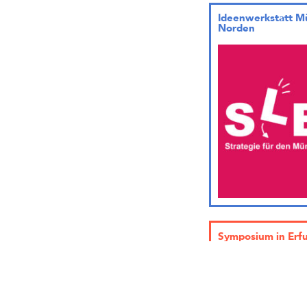
Ideenwerkstatt M
Norden
Symposium in Erfu
Sorge um den Bes