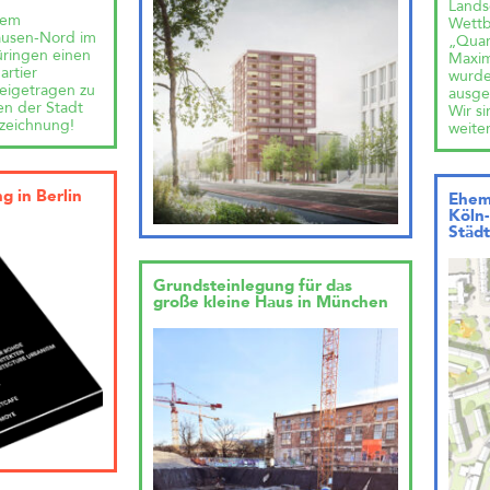
Lands
dem
Wett
usen-Nord im
„Quar
ringen einen
Maxim
artier
wurde
eigetragen zu
ausgez
en der Stadt
Wir s
zeichnung!
weite
g in Berlin
Ehem
Köln
Städt
Grundsteinlegung für das
große kleine Haus in München