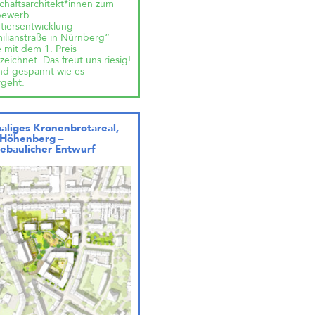
chaftsarchitekt*innen zum
bewerb
tiersentwicklung
ilianstraße in Nürnberg“
 mit dem 1. Preis
eichnet. Das freut uns riesig!
ind gespannt wie es
rgeht.
aliges Kronenbrotareal,
-Höhenberg –
ebaulicher Entwurf