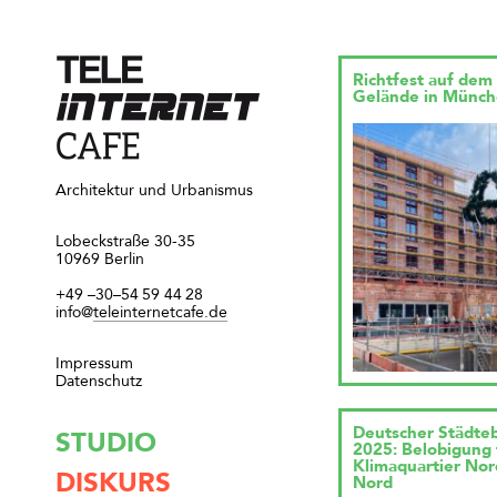
Richtfest auf de
Gelände in Münc
Architektur und Urbanismus
Lobeckstraße 30-35
10969 Berlin
+49
–30–54
59
44
28
info@
teleinternetcafe.de
Impressum
Datenschutz
Deutscher Städte
STUDIO
2025: Belobigung 
Klimaquartier No
DISKURS
Nord