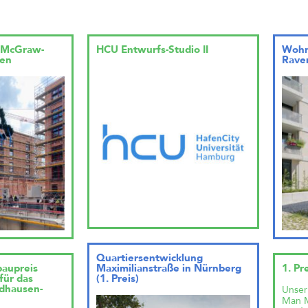
m McGraw-
HCU Entwurfs-Studio II
Wohn
hen
Raven
Quartiersentwicklung
baupreis
Maximilianstraße in Nürnberg
1. Pr
für das
(1. Preis)
rdhausen-
Unser
Man 