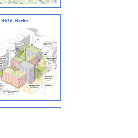
 B616, Berlin
tier Diekmoor, Hamburg
eis)