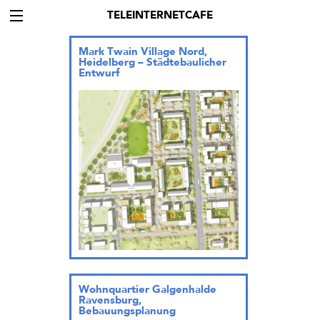
TELEINTERNETCAFE
Mark Twain Village Nord,
Heidelberg – Städtebaulicher
Entwurf
Wohnquartier Galgenhalde
Ravensburg,
Bebauungsplanung