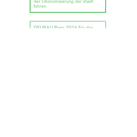
der Ökonomisierung der Stadt
führen.
DEUBAU Preis 2016 für das
Kreativquartier München
… wird geladen
Wir freuen uns über die
Auszeichnung mit dem DEUBAU
Preis 2016 für unser Projekt
Kreativquartier München
zusammen mit TH Treibhaus
Landschaftsarchitektur Hamburg!
Symposium: planvoll planlos