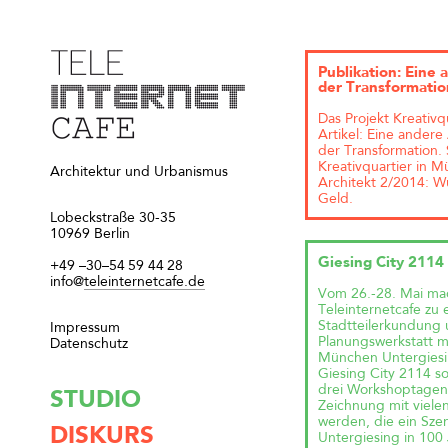
Publikation: Eine 
der Transformatio
Das Projekt Kreativq
Artikel: Eine andere
der Transformation. S
Kreativquartier in M
Architektur und Urbanismus
Architekt 2/2014: W
Geld.
Lobeckstraße 30-35
10969 Berlin
Giesing City 2114
+49
–30–54
59
44
28
info@
teleinternetcafe.de
Vom 26.-28. Mai ma
Teleinternetcafe zu 
Stadtteilerkundung
Impressum
Planungswerkstatt m
Datenschutz
München Untergiesi
Giesing City 2114 so
drei Workshoptagen 
STUDIO
Zeichnung mit viele
werden, die ein Szen
DISKURS
Untergiesing in 100 