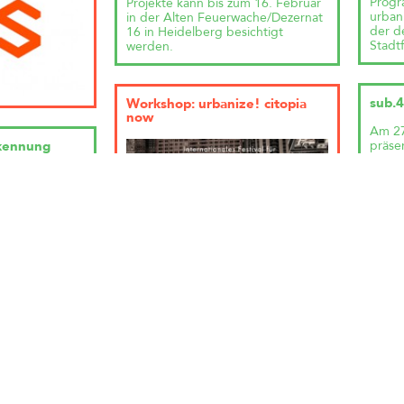
Progr
Projekte kann bis zum 16. Februar
urbani
in der Alten Feuerwache/Dezernat
der dé
16 in Heidelberg besichtigt
Stadt
werden.
sub.4
Workshop: urbanize! citopia
now
Am 27
präse
kennung
REVIS
… wird geladen
PBELL
Posit
im Europan
Planun
elberg eine
netzw
nen! zu den
für d
schen
Stand
inner
um un
eine 
von St
s
r Stadtrat
eitere
eativquartier
aße!
Symposium: sub.40 revisited