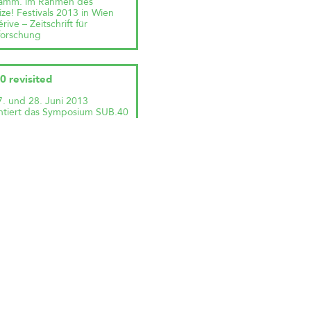
amm. im Rahmen des
ze! Festivals 2013 in Wien
rive – Zeitschrift für
forschung
0 revisited
. und 28. Juni 2013
ntiert das Symposium SUB.40
ITED junge, innovative
ionen aus Architektur und
g. Wir diskutieren,
erken und schmieden Pläne
ie Zukunft. Wir wagen eine
ortortbestimmung
halb der aktuellen Debatte
sere Berufsbilder und bieten
Transferhilfe beim Übergang
udium in die Praxis.