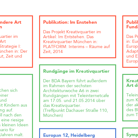
andere Art
Publikation: Im Enstehen
Publi
n
Fund
Das Projekt Kreativquartier im
uartier im
Das P
Artikel: Im Entstehen. Das
 Art
in: E
Kreativquartier München in:
trategie I:
Europ
PLATFORM: Interims – Räume auf
ünchen in: Der
Adapt
Zeit, 2014
ut, Zeit und
und E
Europ
Rundgänge im Kreativquartier
Der BDA Bayern führt außerdem
Kreat
Art d
im Rahmen der sechsten
chen sich
Architekturwoche A6 in zwei
Telei
einer
Rundgängen mit Teleinternetcafe
zum Kr
 und
am 17.05. und 21.05.2014 über
der a
it Kindern aus
das Kreativquartier.
des B
ng auf.
(Treffpunkt Dachauer Straße 110,
zum T
ll nach den
München)
eine riesige
n kleinen Ideen
ario für
Symp
Jahren malt.
Europan 12, Heidelberg