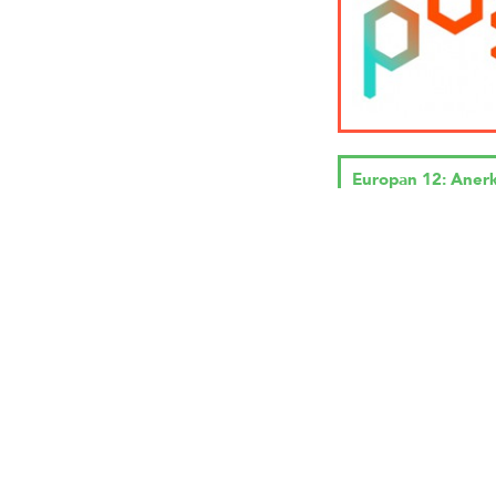
Europan 12: Aner
Unser Projekt CAM
FUNDAMENTAL hat 
12 am Standort Heid
Anerkennung gewon
Resultaten der deut
Standorte
Stadtratsbeschlus
Kreativquartier
Am 24. Juli tagte de
München über das w
Vorgehen auf dem Kr
an der Dachauer Str