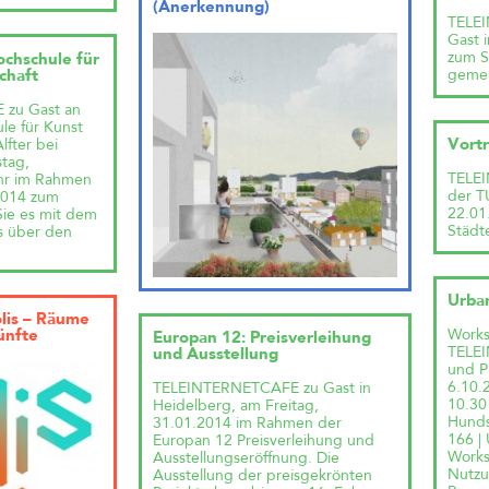
(Anerkennung)
TELEI
Gast 
zum S
ochschule für
gemei
chaft
zu Gast an
le für Kunst
lfter bei
Vort
tag,
TELEI
hr im Rahmen
der T
2014 zum
22.01
Sie es mit dem
Städt
s über den
Urba
lis – Räume
Works
ünfte
Europan 12: Preisverleihung
TELE
und Ausstellung
und 
6.10.2
TELEINTERNETCAFE zu Gast in
10.30 
Heidelberg, am Freitag,
Hunds
31.01.2014 im Rahmen der
166 |
Europan 12 Preisverleihung und
Worksh
Ausstellungseröffnung. Die
Nutzu
Ausstellung der preisgekrönten