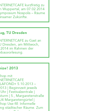
NTERNETCAFE kurzfristig zu
in Wuppertal, am 07.02.2014
ymposium Nospolis – Räume
nsamer Zukünfte.
rag, TU Dresden
NTERNETCAFE zu Gast an
U Dresden, am Mittwoch,
.2014 im Rahmen der
ebauvorlesung.
nize! 2013
hop mit
INETRNETCAFE
PLAFOND+ 5.10.2013 –
013 | Beginnzeit jeweils
Uhr | Festivalzentrale |
turm | 5., Margaretenstraße
 U4 Margaretengürtel |
op Use-fill: Informelle
ng städtischer Räume. Zum