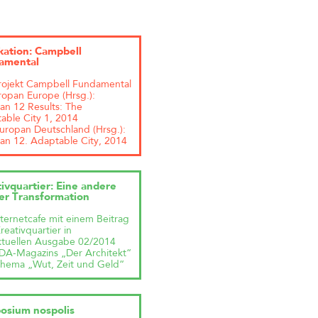
kation: Campbell
amental
rojekt Campbell Fundamental
uropan Europe (Hrsg.):
an 12 Results: The
able City 1, 2014
uropan Deutschland (Hrsg.):
an 12. Adaptable City, 2014
ivquartier: Eine andere
er Transformation
nternetcafe mit einem Beitrag
eativquartier in
ktuellen Ausgabe 02/2014
DA-Magazins „Der Architekt“
hema „Wut, Zeit und Geld“
osium nospolis